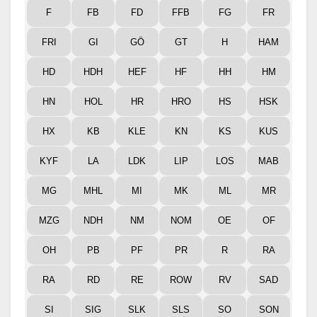
F
FB
FD
FFB
FG
FR
FRI
GI
GÖ
GT
H
HAM
HD
HDH
HEF
HF
HH
HM
HN
HOL
HR
HRO
HS
HSK
HX
KB
KLE
KN
KS
KUS
KYF
LA
LDK
LIP
LOS
MAB
MG
MHL
MI
MK
ML
MR
MZG
NDH
NM
NOM
OE
OF
OH
PB
PF
PR
R
RA
RA
RD
RE
ROW
RV
SAD
SI
SIG
SLK
SLS
SO
SON