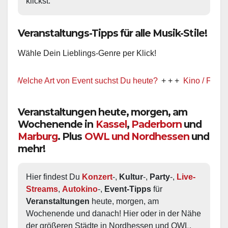
klickst.
Veranstaltungs-Tipps für alle Musik-Stile!
Wähle Dein Lieblings-Genre per Klick!
elche Art von Event suchst Du heute?
+ + +
Kino / Film
+ + +
Veranstaltungen heute, morgen, am
Wochenende in
Kassel
,
Paderborn
und
Marburg
. Plus
OWL und Nordhessen
und
mehr!
Hier findest Du 
Konzert
-, 
Kultur
-, 
Party
-, 
Live-
Streams
, 
Autokino
-, 
Event-Tipps
 für 
Veranstaltungen
 heute, morgen, am 
Wochenende und danach! Hier oder in der Nähe 
der größeren Städte in Nordhessen und OWL.  