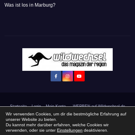
Was ist los in Marburg?
Startseite
Login
Mein Konto
· WERBEN auf Wildwechsel.de
Wir verwenden Cookies, um dir die bestmögliche Erfahrung auf
+ Neue Veranstaltung eintragen:
unserer Website zu bieten.
Du kannst mehr darüber erfahren, welche Cookies wir
verwenden, oder sie unter
Einstellungen
deaktivieren.
Impressum / Datenschutzerklärung
Praktikum, Ausbildung & Jobs