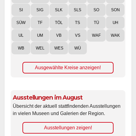
SI
SIG
SLK
SLS
SO
SON
SÜW
TF
TÖL
TS
TÜ
UH
UL
UM
VB
VS
WAF
WAK
WB
WEL
WES
WÜ
Ausgewählte Kreise anzeigen!
Ausstellungen im August
Übersicht der aktuell stattfindenden Ausstellungen
in vielen Museen und Galerien der Region.
Ausstellungen zeigen!