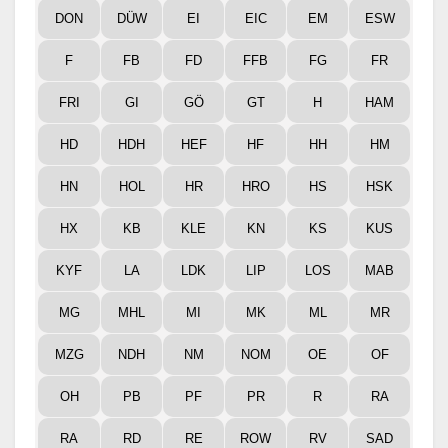
DON
DÜW
EI
EIC
EM
ESW
F
FB
FD
FFB
FG
FR
FRI
GI
GÖ
GT
H
HAM
HD
HDH
HEF
HF
HH
HM
HN
HOL
HR
HRO
HS
HSK
HX
KB
KLE
KN
KS
KUS
KYF
LA
LDK
LIP
LOS
MAB
MG
MHL
MI
MK
ML
MR
MZG
NDH
NM
NOM
OE
OF
OH
PB
PF
PR
R
RA
RA
RD
RE
ROW
RV
SAD