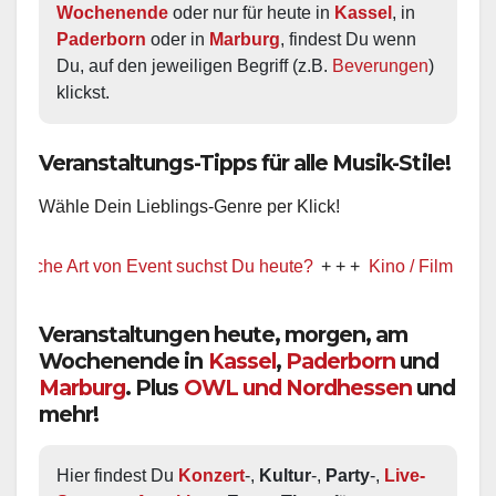
Wochenende
 oder nur für heute in 
Kassel
, in 
Paderborn
 oder in 
Marburg
, findest Du wenn 
Du, auf den jeweiligen Begriff (z.B. 
Beverungen
) 
klickst.
Veranstaltungs-Tipps für alle Musik-Stile!
Wähle Dein Lieblings-Genre per Klick!
 Art von Event suchst Du heute?
+ + +
Kino / Film
+ + +
Ww pr
Veranstaltungen heute, morgen, am
Wochenende in
Kassel
,
Paderborn
und
Marburg
. Plus
OWL und Nordhessen
und
mehr!
Hier findest Du 
Konzert
-, 
Kultur
-, 
Party
-, 
Live-