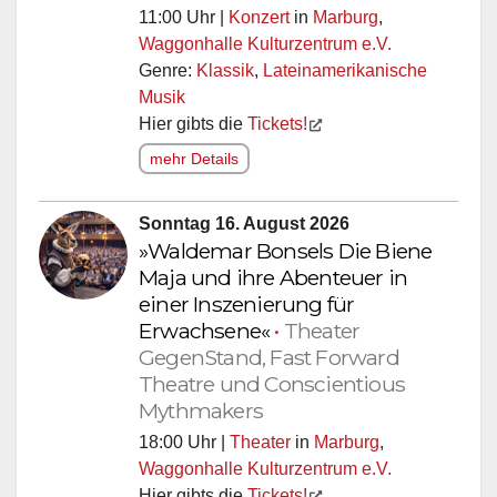
11:00 Uhr |
Konzert
in
Marburg
,
Waggonhalle Kulturzentrum e.V.
Genre:
Klassik
,
Lateinamerikanische
Musik
Hier gibts die
Tickets!
mehr Details
Sonntag 16. August 2026
»Waldemar Bonsels Die Biene
Maja und ihre Abenteuer in
einer Inszenierung für
Erwachsene«
•
Theater
GegenStand, Fast Forward
Theatre und Conscientious
Mythmakers
18:00 Uhr |
Theater
in
Marburg
,
Waggonhalle Kulturzentrum e.V.
Hier gibts die
Tickets!