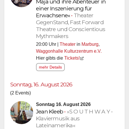
Maja und ihre Abenteuer in
einer Inszenierung für
Erwachsene«
•
Theater
GegenStand, Fast Forward
Theatre und Conscientious
Mythmakers
20:00 Uhr |
Theater
in
Marburg
,
Waggonhalle Kulturzentrum e.V.
Hier gibts die
Tickets!
mehr Details
Sonntag, 16. August 2026
(2 Events)
Sonntag 16. August 2026
Jean Kleeb
•
»S O U T H W A Y -
Klaviermusik aus
Lateinamerika«