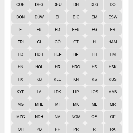
COE
DEG
DEU
DH
DLG
DO
DON
DÜW
EI
EIC
EM
ESW
F
FB
FD
FFB
FG
FR
FRI
GI
GÖ
GT
H
HAM
HD
HDH
HEF
HF
HH
HM
HN
HOL
HR
HRO
HS
HSK
HX
KB
KLE
KN
KS
KUS
KYF
LA
LDK
LIP
LOS
MAB
MG
MHL
MI
MK
ML
MR
MZG
NDH
NM
NOM
OE
OF
OH
PB
PF
PR
R
RA