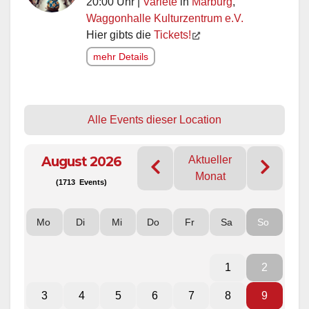
20:00 Uhr |
Variete
in
Marburg
,
Waggonhalle Kulturzentrum e.V.
Hier gibts die
Tickets!
mehr Details
Alle Events dieser Location
August 2026
Aktueller
Monat
(1713 Events)
Mo
Di
Mi
Do
Fr
Sa
So
1
2
3
4
5
6
7
8
9