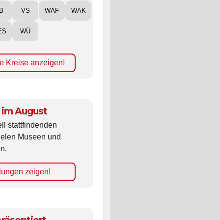
B
VS
WAF
WAK
ES
WÜ
e Kreise anzeigen!
 im August
ll stattfindenden
vielen Museen und
n.
lungen zeigen!