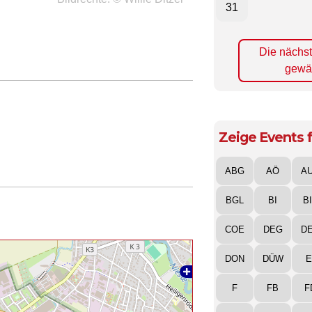
31
Die nächs
gewä
Zeige Events f
ABG
AÖ
A
BGL
BI
B
COE
DEG
D
DON
DÜW
E
F
FB
F