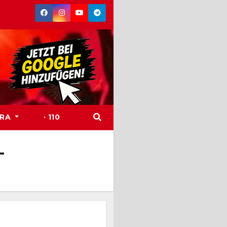
TRA
· 110
-