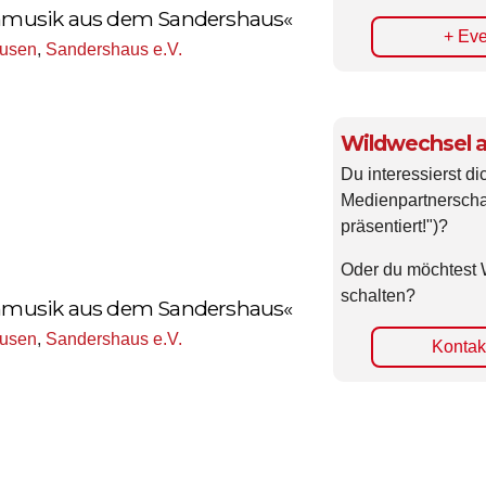
lonmusik aus dem Sandershaus«
+ Eve
ausen
,
Sandershaus e.V.
Wildwechsel a
Du interessierst di
Medienpartnerscha
präsentiert!")?
Oder du möchtest 
schalten?
lonmusik aus dem Sandershaus«
ausen
,
Sandershaus e.V.
Kontakt