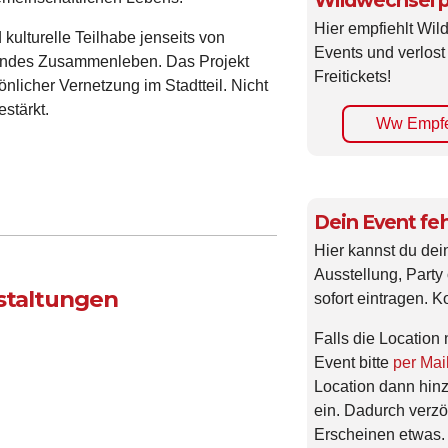
Wildwechsel p
Hier empfiehlt Wi
kulturelle Teilhabe jenseits von
Events und verlost
gendes Zusammenleben. Das Projekt
Freitickets!
nlicher Vernetzung im Stadtteil. Nicht
stärkt.
Ww Empfe
Dein Event feh
Hier kannst du dei
Ausstellung, Party 
nstaltungen
sofort eintragen. K
Falls die Location 
Event bitte
per Mai
Location dann hin
ein. Dadurch verzö
Erscheinen etwas.