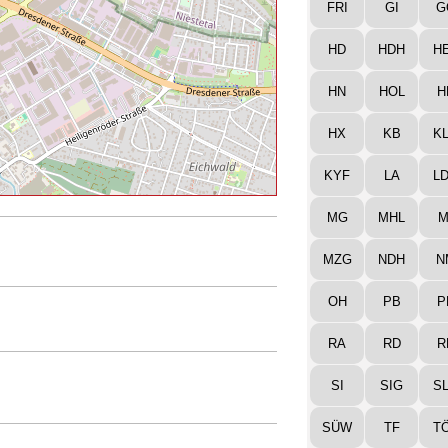
FRI
GI
G
HD
HDH
H
HN
HOL
H
HX
KB
K
KYF
LA
L
MG
MHL
M
MZG
NDH
N
OH
PB
P
RA
RD
R
SI
SIG
S
SÜW
TF
T