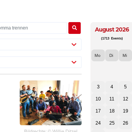
August 2026
(1713 Events)
Mo
Di
Mi
3
4
5
10
11
12
17
18
19
24
25
26
Bildrechte: © Willie Ditzel