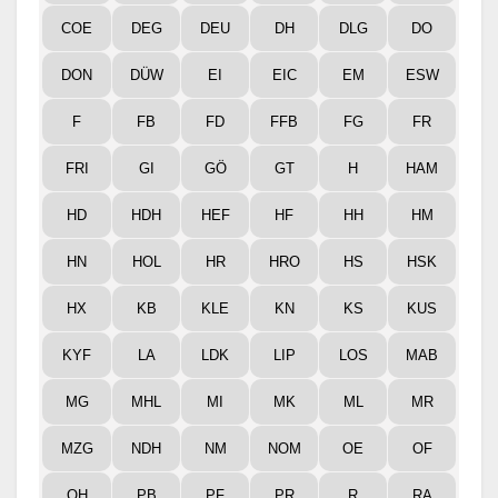
COE
DEG
DEU
DH
DLG
DO
DON
DÜW
EI
EIC
EM
ESW
F
FB
FD
FFB
FG
FR
FRI
GI
GÖ
GT
H
HAM
HD
HDH
HEF
HF
HH
HM
HN
HOL
HR
HRO
HS
HSK
HX
KB
KLE
KN
KS
KUS
KYF
LA
LDK
LIP
LOS
MAB
MG
MHL
MI
MK
ML
MR
MZG
NDH
NM
NOM
OE
OF
OH
PB
PF
PR
R
RA