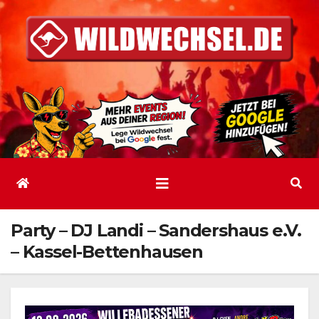
Zum
Inhalt
springen
Party – DJ Landi – Sandershaus e.V.
– Kassel-Bettenhausen