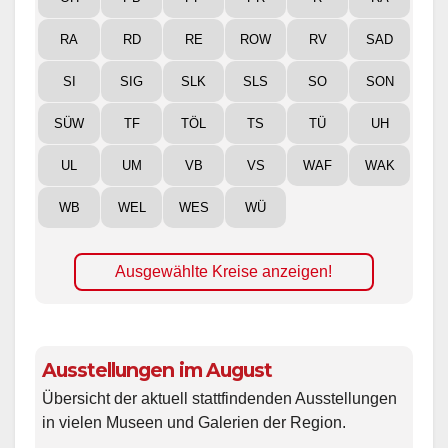
RA
RD
RE
ROW
RV
SAD
SI
SIG
SLK
SLS
SO
SON
SÜW
TF
TÖL
TS
TÜ
UH
UL
UM
VB
VS
WAF
WAK
WB
WEL
WES
WÜ
Ausgewählte Kreise anzeigen!
Ausstellungen im August
Übersicht der aktuell stattfindenden Ausstellungen
in vielen Museen und Galerien der Region.