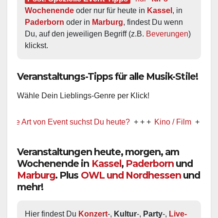
Wochenende
 oder nur für heute in 
Kassel
, in 
Paderborn
 oder in 
Marburg
, findest Du wenn 
Du, auf den jeweiligen Begriff (z.B. 
Beverungen
) 
klickst.
Veranstaltungs-Tipps für alle Musik-Stile!
Wähle Dein Lieblings-Genre per Klick!
rt von Event suchst Du heute?
+ + +
Kino / Film
+ + +
Ww präse
Veranstaltungen heute, morgen, am
Wochenende in
Kassel
,
Paderborn
und
Marburg
. Plus
OWL und Nordhessen
und
mehr!
Hier findest Du 
Konzert
-, 
Kultur
-, 
Party
-, 
Live-