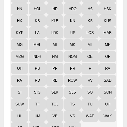
HN
HOL
HR
HRO
HS
HSK
HX
KB
KLE
KN
KS
KUS
KYF
LA
LDK
LIP
LOS
MAB
MG
MHL
MI
MK
ML
MR
MZG
NDH
NM
NOM
OE
OF
OH
PB
PF
PR
R
RA
RA
RD
RE
ROW
RV
SAD
SI
SIG
SLK
SLS
SO
SON
SÜW
TF
TÖL
TS
TÜ
UH
UL
UM
VB
VS
WAF
WAK