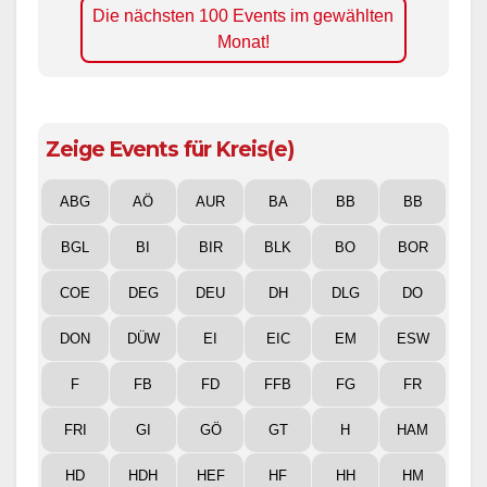
Die nächsten 100 Events im gewählten
Monat!
Zeige Events für Kreis(e)
ABG
AÖ
AUR
BA
BB
BB
BGL
BI
BIR
BLK
BO
BOR
COE
DEG
DEU
DH
DLG
DO
DON
DÜW
EI
EIC
EM
ESW
F
FB
FD
FFB
FG
FR
FRI
GI
GÖ
GT
H
HAM
HD
HDH
HEF
HF
HH
HM