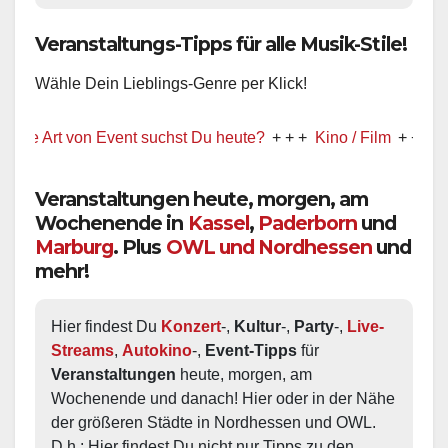
Veranstaltungs-Tipps für alle Musik-Stile!
Wähle Dein Lieblings-Genre per Klick!
t von Event suchst Du heute?
+ + +
Kino / Film
+ + +
Ww präse
Veranstaltungen heute, morgen, am
Wochenende in
Kassel
,
Paderborn
und
Marburg
. Plus
OWL und Nordhessen
und
mehr!
Hier findest Du 
Konzert
-, 
Kultur
-, 
Party
-, 
Live-
Streams
, 
Autokino
-, 
Event-Tipps
 für 
Veranstaltungen
 heute, morgen, am 
Wochenende und danach! Hier oder in der Nähe 
der größeren Städte in Nordhessen und OWL.  
D.h.: Hier findest Du nicht nur Tipps zu den 