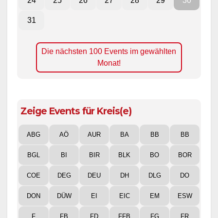
24
25
26
27
28
29
30
31
Die nächsten 100 Events im gewählten
Monat!
Zeige Events für Kreis(e)
ABG
AÖ
AUR
BA
BB
BB
BGL
BI
BIR
BLK
BO
BOR
COE
DEG
DEU
DH
DLG
DO
DON
DÜW
EI
EIC
EM
ESW
F
FB
FD
FFB
FG
FR