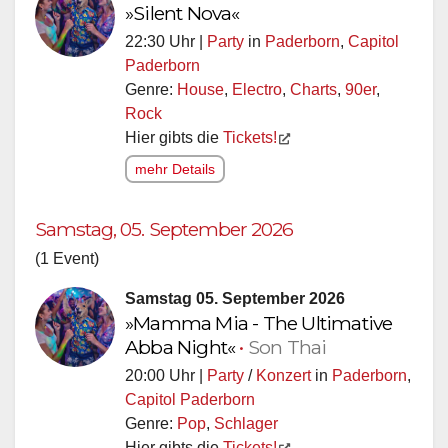
»Silent Nova«
22:30 Uhr |
Party
in
Paderborn
,
Capitol
Paderborn
Genre:
House
,
Electro
,
Charts
,
90er
,
Rock
Hier gibts die
Tickets!
mehr Details
Samstag, 05. September 2026
(1 Event)
Samstag 05. September 2026
»Mamma Mia - The Ultimative
Abba Night«
•
Son Thai
20:00 Uhr |
Party
/
Konzert
in
Paderborn
,
Capitol Paderborn
Genre:
Pop
,
Schlager
Hier gibts die
Tickets!