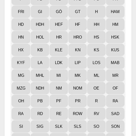
FRI
GI
GÖ
GT
H
HAM
HD
HDH
HEF
HF
HH
HM
HN
HOL
HR
HRO
HS
HSK
HX
KB
KLE
KN
KS
KUS
KYF
LA
LDK
LIP
LOS
MAB
MG
MHL
MI
MK
ML
MR
MZG
NDH
NM
NOM
OE
OF
OH
PB
PF
PR
R
RA
RA
RD
RE
ROW
RV
SAD
SI
SIG
SLK
SLS
SO
SON