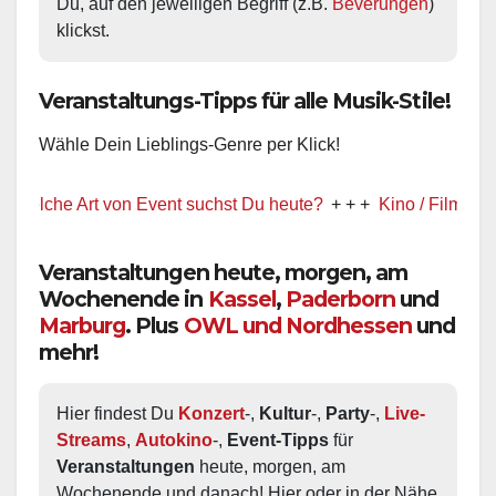
Du, auf den jeweiligen Begriff (z.B. 
Beverungen
) 
klickst.
Veranstaltungs-Tipps für alle Musik-Stile!
Wähle Dein Lieblings-Genre per Klick!
he Art von Event suchst Du heute?
+ + +
Kino / Film
+ + +
Veranstaltungen heute, morgen, am
Wochenende in
Kassel
,
Paderborn
und
Marburg
. Plus
OWL und Nordhessen
und
mehr!
Hier findest Du 
Konzert
-, 
Kultur
-, 
Party
-, 
Live-
Streams
, 
Autokino
-, 
Event-Tipps
 für 
Veranstaltungen
 heute, morgen, am 
Wochenende und danach! Hier oder in der Nähe 