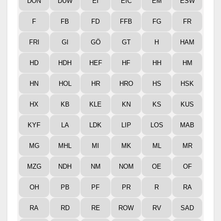
DON
DÜW
EI
EIC
EM
ESW
F
FB
FD
FFB
FG
FR
FRI
GI
GÖ
GT
H
HAM
HD
HDH
HEF
HF
HH
HM
HN
HOL
HR
HRO
HS
HSK
HX
KB
KLE
KN
KS
KUS
KYF
LA
LDK
LIP
LOS
MAB
MG
MHL
MI
MK
ML
MR
MZG
NDH
NM
NOM
OE
OF
OH
PB
PF
PR
R
RA
RA
RD
RE
ROW
RV
SAD