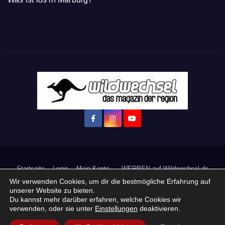
Startseite
Login
Mein Konto
· WERBEN auf Wildwechsel.de
Wir verwenden Cookies, um dir die bestmögliche Erfahrung auf
+ Neue Veranstaltung eintragen:
unserer Website zu bieten.
Du kannst mehr darüber erfahren, welche Cookies wir
verwenden, oder sie unter
Einstellungen
deaktivieren.
Impressum / Datenschutzerklärung
Praktikum, Ausbildung & Jobs