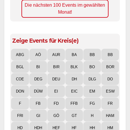
Die nächsten 100 Events im gewählten
Monat!
Zeige Events für Kreis(e)
ABG
AÖ
AUR
BA
BB
BB
BGL
BI
BIR
BLK
BO
BOR
COE
DEG
DEU
DH
DLG
DO
DON
DÜW
EI
EIC
EM
ESW
F
FB
FD
FFB
FG
FR
FRI
GI
GÖ
GT
H
HAM
HD
HDH
HEF
HF
HH
HM