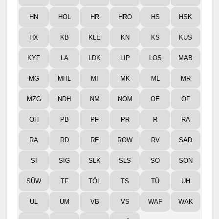
HN
HOL
HR
HRO
HS
HSK
HX
KB
KLE
KN
KS
KUS
KYF
LA
LDK
LIP
LOS
MAB
MG
MHL
MI
MK
ML
MR
MZG
NDH
NM
NOM
OE
OF
OH
PB
PF
PR
R
RA
RA
RD
RE
ROW
RV
SAD
SI
SIG
SLK
SLS
SO
SON
SÜW
TF
TÖL
TS
TÜ
UH
UL
UM
VB
VS
WAF
WAK