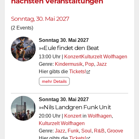
nächsten Veranstaltungen
Sonntag, 30. Mai 2027
(2 Events)
Sonntag 30. Mai 2027
»«Eule findet den Beat
13:00 Uhr |
Konzert
Kulturzelt Wolfhagen
Genre:
Kindermusik
,
Pop
,
Jazz
Hier gibts die
Tickets!
mehr Details
Sonntag 30. Mai 2027
»«Nils Landgren Funk Unit
20:00 Uhr |
Konzert
in
Wolfhagen
,
Kulturzelt Wolfhagen
Genre:
Jazz
,
Funk
,
Soul
,
R&B
,
Groove
Hier gibts die
Tickets!