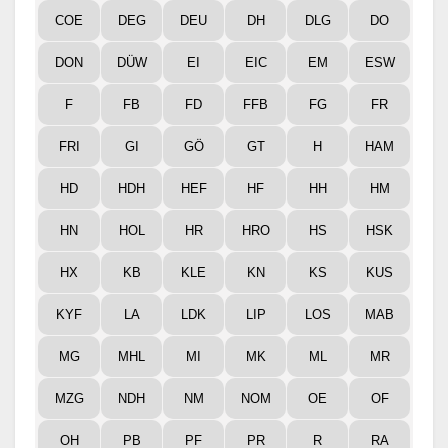
COE
DEG
DEU
DH
DLG
DO
DON
DÜW
EI
EIC
EM
ESW
F
FB
FD
FFB
FG
FR
FRI
GI
GÖ
GT
H
HAM
HD
HDH
HEF
HF
HH
HM
HN
HOL
HR
HRO
HS
HSK
HX
KB
KLE
KN
KS
KUS
KYF
LA
LDK
LIP
LOS
MAB
MG
MHL
MI
MK
ML
MR
MZG
NDH
NM
NOM
OE
OF
OH
PB
PF
PR
R
RA