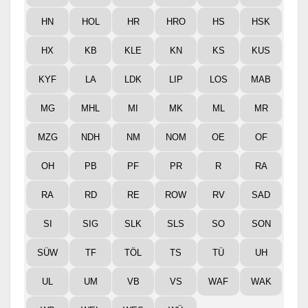
HN
HOL
HR
HRO
HS
HSK
HX
KB
KLE
KN
KS
KUS
KYF
LA
LDK
LIP
LOS
MAB
MG
MHL
MI
MK
ML
MR
MZG
NDH
NM
NOM
OE
OF
OH
PB
PF
PR
R
RA
RA
RD
RE
ROW
RV
SAD
SI
SIG
SLK
SLS
SO
SON
SÜW
TF
TÖL
TS
TÜ
UH
UL
UM
VB
VS
WAF
WAK