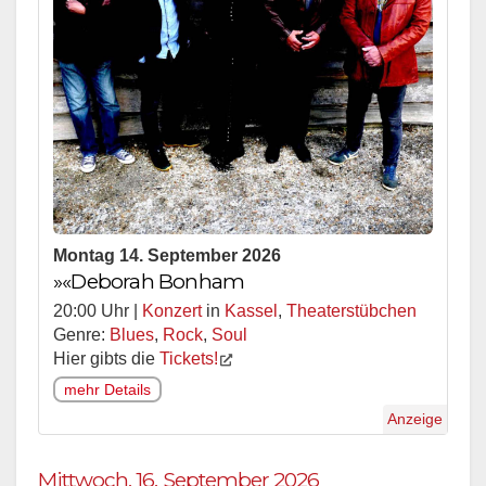
Montag 14. September 2026
»«Deborah Bonham
20:00 Uhr |
Konzert
in
Kassel
,
Theaterstübchen
Genre:
Blues
,
Rock
,
Soul
Hier gibts die
Tickets!
mehr Details
Anzeige
Mittwoch, 16. September 2026