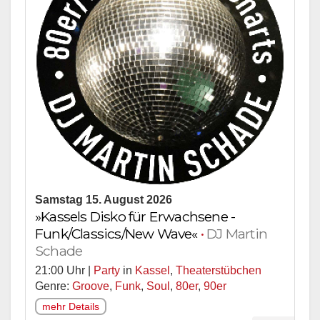
Samstag 15. August 2026
»Kassels Disko für Erwachsene -
Funk/Classics/New Wave«
•
DJ Martin
Schade
21:00 Uhr |
Party
in
Kassel
,
Theaterstübchen
Genre:
Groove
,
Funk
,
Soul
,
80er
,
90er
mehr Details