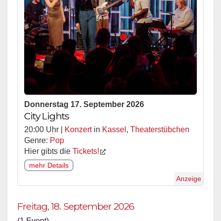
Donnerstag 17. September 2026
City Lights
20:00 Uhr |
Konzert
in
Kassel
,
Theaterstübchen
Genre:
Pop
Hier gibts die
Tickets!
mehr Details
Anzeige
Freitag, 18. September 2026
(1 Event)