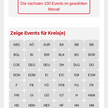
Die nächsten 100 Events im gewählten
Monat!
Zeige Events für Kreis(e)
ABG
AÖ
AUR
BA
BB
BB
BGL
BI
BIR
BLK
BO
BOR
COE
DEG
DEU
DH
DLG
DO
DON
DÜW
EI
EIC
EM
ESW
F
FB
FD
FFB
FG
FR
FRI
GI
GÖ
GT
H
HAM
HD
HDH
HEF
HF
HH
HM