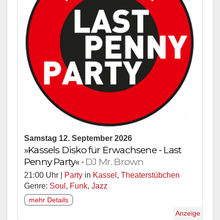
Samstag 12. September 2026
»Kassels Disko für Erwachsene - Last
Penny Party«
•
DJ Mr. Brown
21:00 Uhr |
Party
in
Kassel
,
Theaterstübchen
Genre:
Soul
,
Funk
,
Jazz
mehr Details
Anzeige