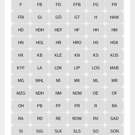
F
FB
FD
FFB
FG
FR
FRI
GI
GÖ
GT
H
HAM
HD
HDH
HEF
HF
HH
HM
HN
HOL
HR
HRO
HS
HSK
HX
KB
KLE
KN
KS
KUS
KYF
LA
LDK
LIP
LOS
MAB
MG
MHL
MI
MK
ML
MR
MZG
NDH
NM
NOM
OE
OF
OH
PB
PF
PR
R
RA
RA
RD
RE
ROW
RV
SAD
SI
SIG
SLK
SLS
SO
SON