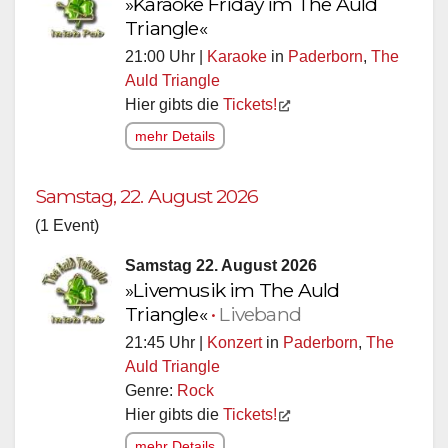
»Karaoke Friday im The Auld
Triangle«
21:00 Uhr |
Karaoke
in
Paderborn
,
The
Auld Triangle
Hier gibts die
Tickets!
mehr Details
Samstag, 22. August 2026
(1 Event)
Samstag 22. August 2026
»Livemusik im The Auld
Triangle«
•
Liveband
21:45 Uhr |
Konzert
in
Paderborn
,
The
Auld Triangle
Genre:
Rock
Hier gibts die
Tickets!
mehr Details