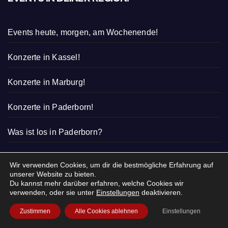
Events heute, morgen, am Wochenende!
Konzerte in Kassel!
Konzerte in Marburg!
Konzerte in Paderborn!
Was ist los in Paderborn?
Was ist heute los in Kassel?
Wir verwenden Cookies, um dir die bestmögliche Erfahrung auf
unserer Website zu bieten.
Was ist los in Marburg?
Du kannst mehr darüber erfahren, welche Cookies wir
verwenden, oder sie unter
Einstellungen
deaktivieren.
Zustimmen
Alle Cookies ablehnen
Einstellungen