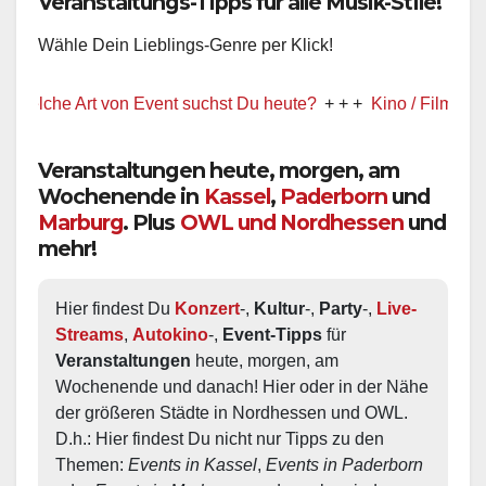
Veranstaltungs-Tipps für alle Musik-Stile!
Wähle Dein Lieblings-Genre per Klick!
e Art von Event suchst Du heute?
+ + +
Kino / Film
+ + +
Veranstaltungen heute, morgen, am
Wochenende in
Kassel
,
Paderborn
und
Marburg
. Plus
OWL und Nordhessen
und
mehr!
Hier findest Du 
Konzert
-, 
Kultur
-, 
Party
-, 
Live-
Streams
, 
Autokino
-, 
Event-Tipps
 für 
Veranstaltungen
 heute, morgen, am 
Wochenende und danach! Hier oder in der Nähe 
der größeren Städte in Nordhessen und OWL.  
D.h.: Hier findest Du nicht nur Tipps zu den 
Themen: 
Events in Kassel
, 
Events in Paderborn