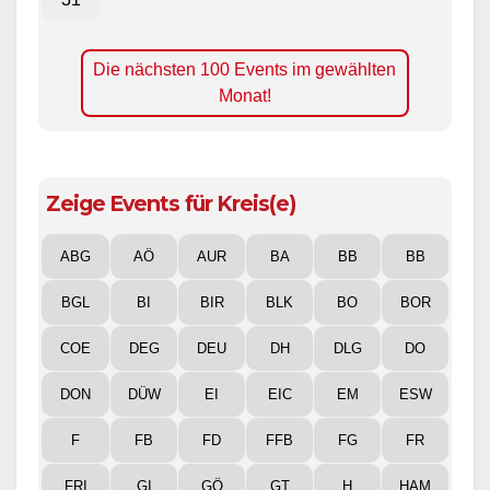
Die nächsten 100 Events im gewählten
Monat!
Zeige Events für Kreis(e)
ABG
AÖ
AUR
BA
BB
BB
BGL
BI
BIR
BLK
BO
BOR
COE
DEG
DEU
DH
DLG
DO
DON
DÜW
EI
EIC
EM
ESW
F
FB
FD
FFB
FG
FR
FRI
GI
GÖ
GT
H
HAM