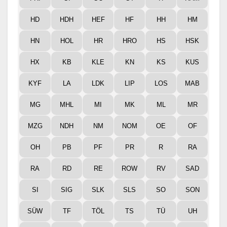
HD
HDH
HEF
HF
HH
HM
HN
HOL
HR
HRO
HS
HSK
HX
KB
KLE
KN
KS
KUS
KYF
LA
LDK
LIP
LOS
MAB
MG
MHL
MI
MK
ML
MR
MZG
NDH
NM
NOM
OE
OF
OH
PB
PF
PR
R
RA
RA
RD
RE
ROW
RV
SAD
SI
SIG
SLK
SLS
SO
SON
SÜW
TF
TÖL
TS
TÜ
UH