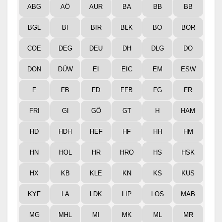
ABG
AÖ
AUR
BA
BB
BB
BGL
BI
BIR
BLK
BO
BOR
COE
DEG
DEU
DH
DLG
DO
DON
DÜW
EI
EIC
EM
ESW
F
FB
FD
FFB
FG
FR
FRI
GI
GÖ
GT
H
HAM
HD
HDH
HEF
HF
HH
HM
HN
HOL
HR
HRO
HS
HSK
HX
KB
KLE
KN
KS
KUS
KYF
LA
LDK
LIP
LOS
MAB
MG
MHL
MI
MK
ML
MR