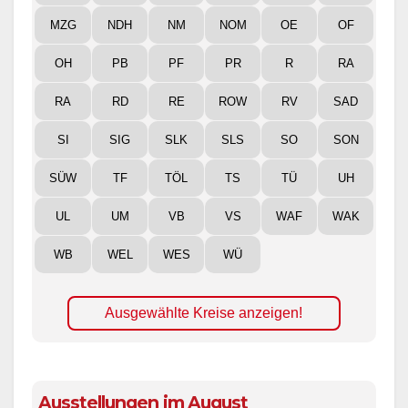
MZG
NDH
NM
NOM
OE
OF
OH
PB
PF
PR
R
RA
RA
RD
RE
ROW
RV
SAD
SI
SIG
SLK
SLS
SO
SON
SÜW
TF
TÖL
TS
TÜ
UH
UL
UM
VB
VS
WAF
WAK
WB
WEL
WES
WÜ
Ausgewählte Kreise anzeigen!
Ausstellungen im August