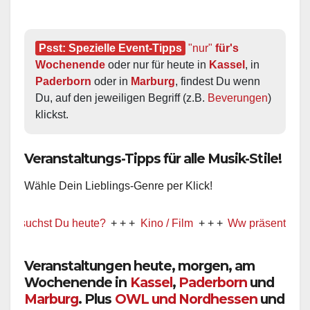
Psst: Spezielle Event-Tipps
"nur"
 für's 
Wochenende
 oder nur für heute in 
Kassel
, in 
Paderborn
 oder in 
Marburg
, findest Du wenn 
Du, auf den jeweiligen Begriff (z.B. 
Beverungen
) 
klickst.
Veranstaltungs-Tipps für alle Musik-Stile!
Wähle Dein Lieblings-Genre per Klick!
uchst Du heute?
+ + +
Kino / Film
+ + +
Ww präsentiert!
+ + +
Veranstaltungen heute, morgen, am
Wochenende in
Kassel
,
Paderborn
und
Marburg
. Plus
OWL und Nordhessen
und