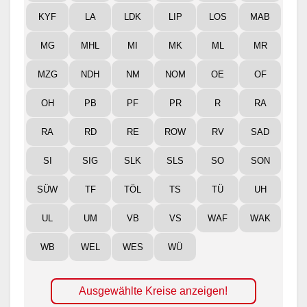
KYF
LA
LDK
LIP
LOS
MAB
MG
MHL
MI
MK
ML
MR
MZG
NDH
NM
NOM
OE
OF
OH
PB
PF
PR
R
RA
RA
RD
RE
ROW
RV
SAD
SI
SIG
SLK
SLS
SO
SON
SÜW
TF
TÖL
TS
TÜ
UH
UL
UM
VB
VS
WAF
WAK
WB
WEL
WES
WÜ
Ausgewählte Kreise anzeigen!