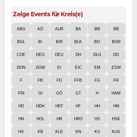
Zeige Events für Kreis(e)
ABG
AÖ
AUR
BA
BB
BB
BGL
BI
BIR
BLK
BO
BOR
COE
DEG
DEU
DH
DLG
DO
DON
DÜW
EI
EIC
EM
ESW
F
FB
FD
FFB
FG
FR
FRI
GI
GÖ
GT
H
HAM
HD
HDH
HEF
HF
HH
HM
HN
HOL
HR
HRO
HS
HSK
HX
KB
KLE
KN
KS
KUS