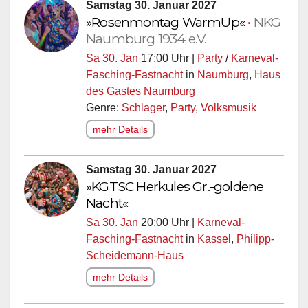
Samstag 30. Januar 2027
»Rosenmontag WarmUp«
•
NKG
Naumburg 1934 e.V.
Sa 30. Jan
17:00 Uhr |
Party
/
Karneval-
Fasching-Fastnacht
in
Naumburg
,
Haus
des Gastes Naumburg
Genre:
Schlager
,
Party
,
Volksmusik
mehr Details
Samstag 30. Januar 2027
»KGTSC Herkules Gr.-goldene
Nacht«
Sa 30. Jan
20:00 Uhr |
Karneval-
Fasching-Fastnacht
in
Kassel
,
Philipp-
Scheidemann-Haus
mehr Details