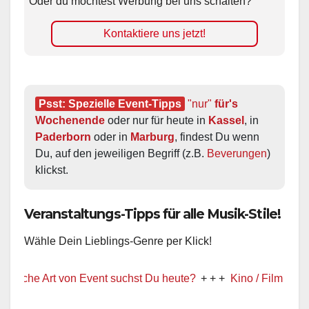
Oder du möchtest Werbung bei uns schalten?
Kontaktiere uns jetzt!
Psst: Spezielle Event-Tipps
"nur"
 für's 
Wochenende
 oder nur für heute in 
Kassel
, in 
Paderborn
 oder in 
Marburg
, findest Du wenn 
Du, auf den jeweiligen Begriff (z.B. 
Beverungen
) 
klickst.
Veranstaltungs-Tipps für alle Musik-Stile!
Wähle Dein Lieblings-Genre per Klick!
 Art von Event suchst Du heute?
+ + +
Kino / Film
+ + +
Ww pr