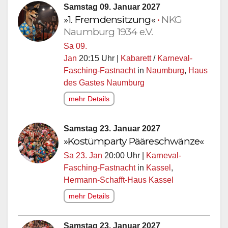
Samstag 09. Januar 2027
»1. Fremdensitzung«
•
NKG
Naumburg 1934 e.V.
Sa 09.
Jan
20:15 Uhr |
Kabarett
/
Karneval-
Fasching-Fastnacht
in
Naumburg
,
Haus
des Gastes Naumburg
mehr Details
Samstag 23. Januar 2027
»Kostümparty Pääreschwänze«
Sa 23. Jan
20:00 Uhr |
Karneval-
Fasching-Fastnacht
in
Kassel
,
Hermann-Schafft-Haus Kassel
mehr Details
Samstag 23. Januar 2027