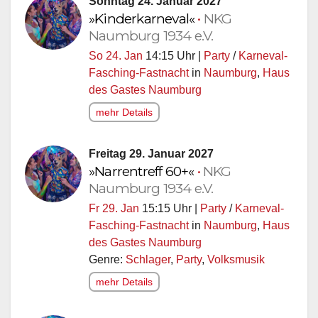
Sonntag 24. Januar 2027
»Kinderkarneval«
•
NKG
Naumburg 1934 e.V.
So 24. Jan
14:15 Uhr |
Party
/
Karneval-
Fasching-Fastnacht
in
Naumburg
,
Haus
des Gastes Naumburg
mehr Details
Freitag 29. Januar 2027
»Narrentreff 60+«
•
NKG
Naumburg 1934 e.V.
Fr 29. Jan
15:15 Uhr |
Party
/
Karneval-
Fasching-Fastnacht
in
Naumburg
,
Haus
des Gastes Naumburg
Genre:
Schlager
,
Party
,
Volksmusik
mehr Details