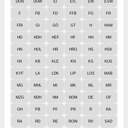
DON
DÜW
EI
EIC
EM
ESW
F
FB
FD
FFB
FG
FR
FRI
GI
GÖ
GT
H
HAM
HD
HDH
HEF
HF
HH
HM
HN
HOL
HR
HRO
HS
HSK
HX
KB
KLE
KN
KS
KUS
KYF
LA
LDK
LIP
LOS
MAB
MG
MHL
MI
MK
ML
MR
MZG
NDH
NM
NOM
OE
OF
OH
PB
PF
PR
R
RA
RA
RD
RE
ROW
RV
SAD