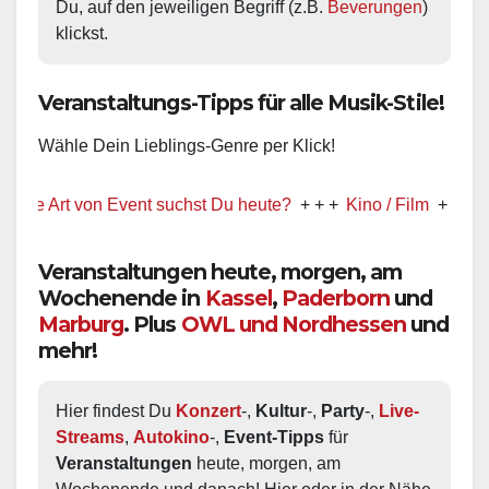
Du, auf den jeweiligen Begriff (z.B. 
Beverungen
) 
klickst.
Veranstaltungs-Tipps für alle Musik-Stile!
Wähle Dein Lieblings-Genre per Klick!
Art von Event suchst Du heute?
+ + +
Kino / Film
+ + +
Ww präs
Veranstaltungen heute, morgen, am
Wochenende in
Kassel
,
Paderborn
und
Marburg
. Plus
OWL und Nordhessen
und
mehr!
Hier findest Du 
Konzert
-, 
Kultur
-, 
Party
-, 
Live-
Streams
, 
Autokino
-, 
Event-Tipps
 für 
Veranstaltungen
 heute, morgen, am 