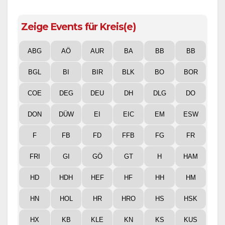
Zeige Events für Kreis(e)
ABG
AÖ
AUR
BA
BB
BB
BGL
BI
BIR
BLK
BO
BOR
COE
DEG
DEU
DH
DLG
DO
DON
DÜW
EI
EIC
EM
ESW
F
FB
FD
FFB
FG
FR
FRI
GI
GÖ
GT
H
HAM
HD
HDH
HEF
HF
HH
HM
HN
HOL
HR
HRO
HS
HSK
HX
KB
KLE
KN
KS
KUS