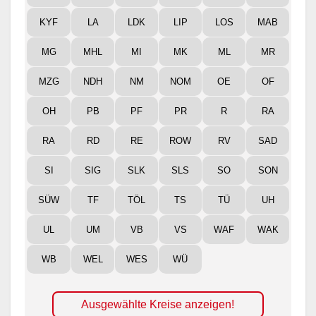
KYF
LA
LDK
LIP
LOS
MAB
MG
MHL
MI
MK
ML
MR
MZG
NDH
NM
NOM
OE
OF
OH
PB
PF
PR
R
RA
RA
RD
RE
ROW
RV
SAD
SI
SIG
SLK
SLS
SO
SON
SÜW
TF
TÖL
TS
TÜ
UH
UL
UM
VB
VS
WAF
WAK
WB
WEL
WES
WÜ
Ausgewählte Kreise anzeigen!