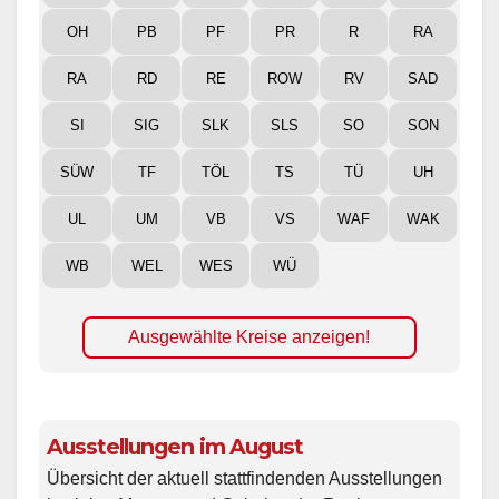
OH
PB
PF
PR
R
RA
RA
RD
RE
ROW
RV
SAD
SI
SIG
SLK
SLS
SO
SON
SÜW
TF
TÖL
TS
TÜ
UH
UL
UM
VB
VS
WAF
WAK
WB
WEL
WES
WÜ
Ausgewählte Kreise anzeigen!
Ausstellungen im August
Übersicht der aktuell stattfindenden Ausstellungen