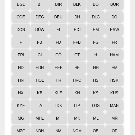
BGL
BI
BIR
BLK
BO
BOR
COE
DEG
DEU
DH
DLG
DO
DON
DÜW
EI
EIC
EM
ESW
F
FB
FD
FFB
FG
FR
FRI
GI
GÖ
GT
H
HAM
HD
HDH
HEF
HF
HH
HM
HN
HOL
HR
HRO
HS
HSK
HX
KB
KLE
KN
KS
KUS
KYF
LA
LDK
LIP
LOS
MAB
MG
MHL
MI
MK
ML
MR
MZG
NDH
NM
NOM
OE
OF