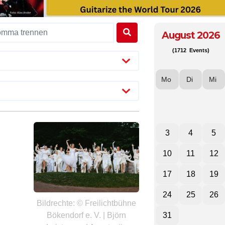
August 2026
(1712 Events)
Mo
Di
Mi
3
4
5
10
11
12
17
18
19
24
25
26
Bildrechte: © Freilichtbühne
Bökendorf e. V. | Björn
31