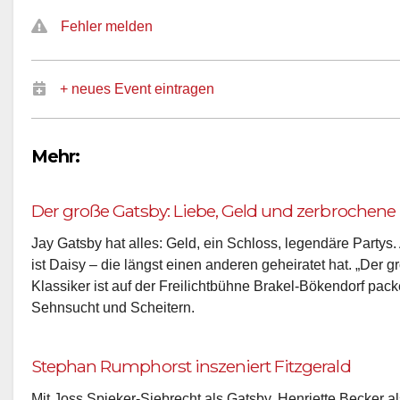
Fehler melden
+ neues Event eintragen
Mehr:
Der große Gatsby: Liebe, Geld und zerbrochen
Jay Gatsby hat alles: Geld, ein Schloss, legendäre Partys. 
ist Daisy – die längst einen anderen geheiratet hat. „Der g
Klassiker ist auf der Freilichtbühne Brakel-Bökendorf pa
Sehnsucht und Scheitern.
Stephan Rumphorst inszeniert Fitzgerald
Mit Joss Spieker-Siebrecht als Gatsby, Henriette Becker a