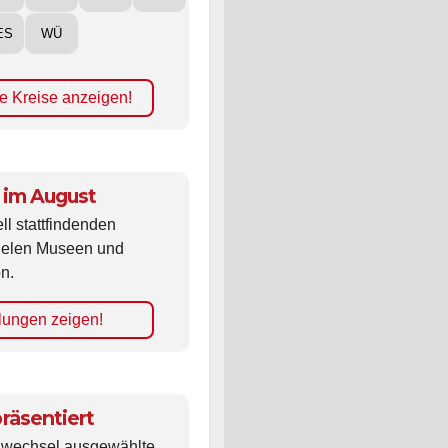
ES
WÜ
e Kreise anzeigen!
 im August
ll stattfindenden
vielen Museen und
n.
lungen zeigen!
räsentiert
ldwechsel ausgewählte