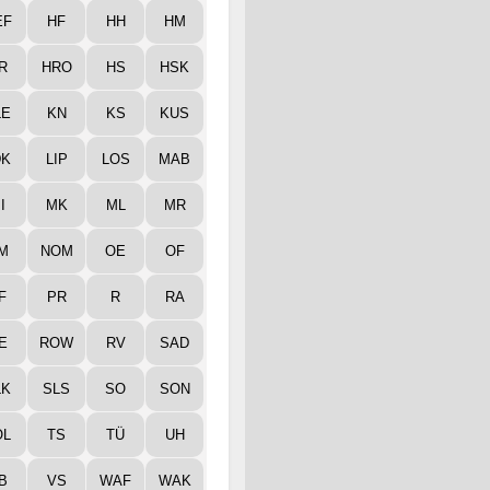
EF
HF
HH
HM
R
HRO
HS
HSK
LE
KN
KS
KUS
DK
LIP
LOS
MAB
I
MK
ML
MR
M
NOM
OE
OF
F
PR
R
RA
E
ROW
RV
SAD
LK
SLS
SO
SON
ÖL
TS
TÜ
UH
B
VS
WAF
WAK