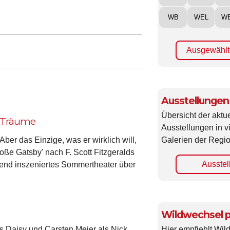
WB
WEL
W
Ausgewählt
Ausstellungen
Übersicht der aktue
e Träume
Ausstellungen in 
Galerien der Regio
Aber das Einzige, was er wirklich will,
roße Gatsby' nach F. Scott Fitzgeralds
Ausstel
ckend inszeniertes Sommertheater über
Wildwechsel p
ls Daisy und Carsten Meier als Nick
Hier empfiehlt Wi