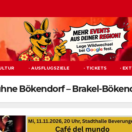
KULTUR
· AUSFLUGSZIELE
· TICKETS
· EX
bühne Bökendorf – Brakel-Böken