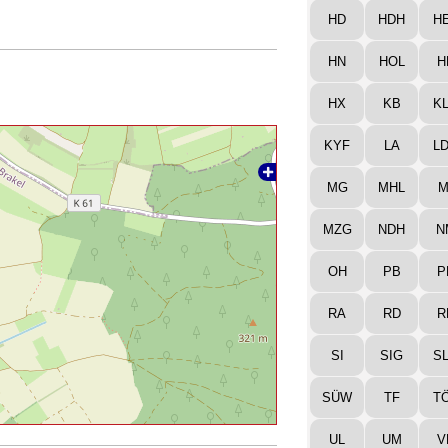
HD
HDH
H
HN
HOL
H
HX
KB
K
KYF
LA
L
MG
MHL
M
MZG
NDH
N
OH
PB
P
RA
RD
R
SI
SIG
S
SÜW
TF
T
UL
UM
V