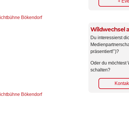
+ Eve
lichtbühne Bökendorf
Wildwechsel a
Du interessierst di
Medienpartnerscha
präsentiert!")?
Oder du möchtest 
schalten?
Kontakt
lichtbühne Bökendorf