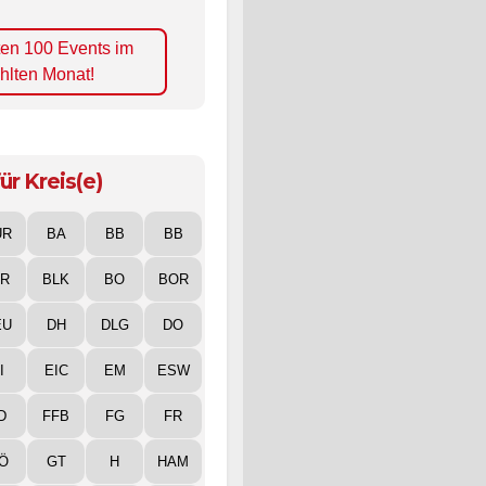
ten 100 Events im
hlten Monat!
ür Kreis(e)
UR
BA
BB
BB
IR
BLK
BO
BOR
EU
DH
DLG
DO
I
EIC
EM
ESW
D
FFB
FG
FR
Ö
GT
H
HAM