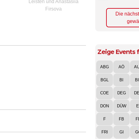
Leisten und Anastasiia
Firsova
Die nächs
gewä
Zeige Events f
ABG
AÖ
A
BGL
BI
B
COE
DEG
D
DON
DÜW
E
F
FB
F
FRI
GI
G