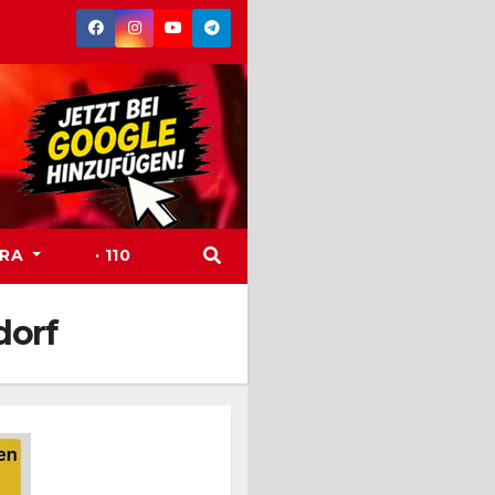
TRA
· 110
dorf