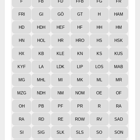
F
FB
FD
FFB
FG
FR
FRI
GI
GÖ
GT
H
HAM
HD
HDH
HEF
HF
HH
HM
HN
HOL
HR
HRO
HS
HSK
HX
KB
KLE
KN
KS
KUS
KYF
LA
LDK
LIP
LOS
MAB
MG
MHL
MI
MK
ML
MR
MZG
NDH
NM
NOM
OE
OF
OH
PB
PF
PR
R
RA
RA
RD
RE
ROW
RV
SAD
SI
SIG
SLK
SLS
SO
SON