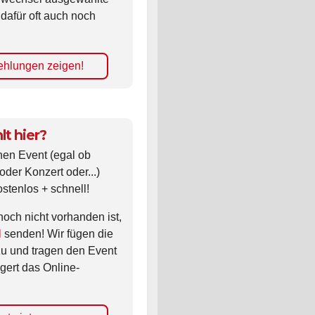
 dafür oft auch noch
hlungen zeigen!
lt hier?
nen Event (egal ob
oder Konzert oder...)
ostenlos + schnell!
noch nicht vorhanden ist,
l
senden! Wir fügen die
zu und tragen den Event
gert das Online-