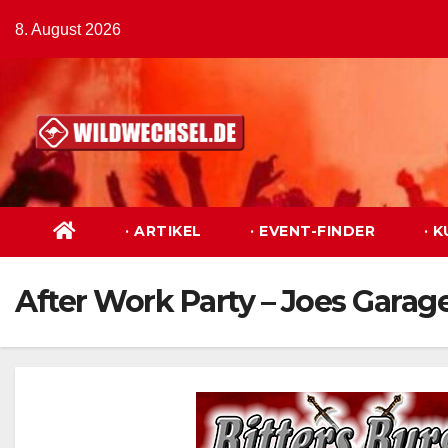
Zum
8. August 2026
Inhalt
springen
· ARTIKEL
· EVENT-FINDER
· 
After Work Party – Joes Garage