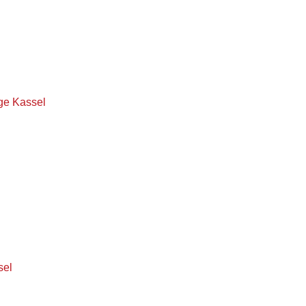
ge Kassel
sel