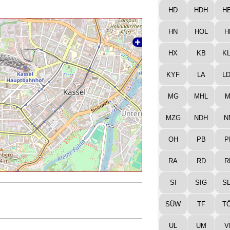
HD
HDH
H
HN
HOL
H
HX
KB
K
KYF
LA
L
MG
MHL
M
MZG
NDH
N
OH
PB
P
RA
RD
R
SI
SIG
S
SÜW
TF
T
UL
UM
V