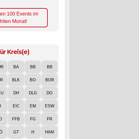
ten 100 Events im
hlten Monat!
ür Kreis(e)
UR
BA
BB
BB
IR
BLK
BO
BOR
EU
DH
DLG
DO
I
EIC
EM
ESW
D
FFB
FG
FR
Ö
GT
H
HAM