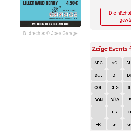
Die nächs
gewä
Bildrechte: © Joes Garage
Zeige Events f
ABG
AÖ
A
BGL
BI
B
COE
DEG
D
DON
DÜW
E
F
FB
F
FRI
GI
G