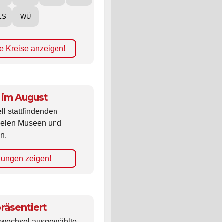
ES
WÜ
e Kreise anzeigen!
 im August
ll stattfindenden
vielen Museen und
n.
lungen zeigen!
räsentiert
ldwechsel ausgewählte