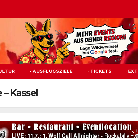
KULTUR
· AUSFLUGSZIELE
· TICKETS
· EX
 – Kassel