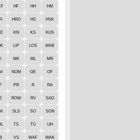
EF
HF
HH
HM
R
HRO
HS
HSK
LE
KN
KS
KUS
DK
LIP
LOS
MAB
I
MK
ML
MR
M
NOM
OE
OF
F
PR
R
RA
E
ROW
RV
SAD
LK
SLS
SO
SON
ÖL
TS
TÜ
UH
B
VS
WAF
WAK