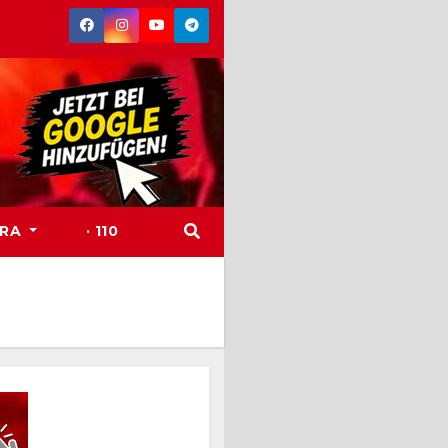
TRA
· 110