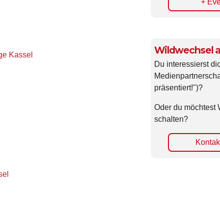
+ Eve
Wildwechsel a
ge Kassel
Du interessierst di
Medienpartnerscha
präsentiert!")?
Oder du möchtest 
schalten?
Kontakt
sel