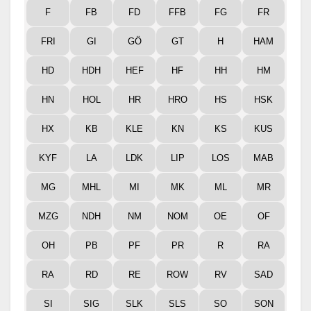
F
FB
FD
FFB
FG
FR
FRI
GI
GÖ
GT
H
HAM
HD
HDH
HEF
HF
HH
HM
HN
HOL
HR
HRO
HS
HSK
HX
KB
KLE
KN
KS
KUS
KYF
LA
LDK
LIP
LOS
MAB
MG
MHL
MI
MK
ML
MR
MZG
NDH
NM
NOM
OE
OF
OH
PB
PF
PR
R
RA
RA
RD
RE
ROW
RV
SAD
SI
SIG
SLK
SLS
SO
SON