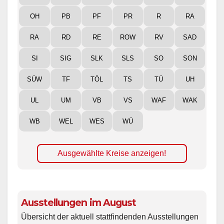
OH
PB
PF
PR
R
RA
RA
RD
RE
ROW
RV
SAD
SI
SIG
SLK
SLS
SO
SON
SÜW
TF
TÖL
TS
TÜ
UH
UL
UM
VB
VS
WAF
WAK
WB
WEL
WES
WÜ
Ausgewählte Kreise anzeigen!
Ausstellungen im August
Übersicht der aktuell stattfindenden Ausstellungen