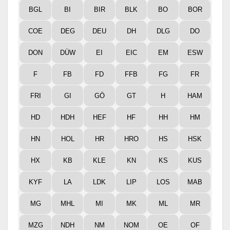
BGL
BI
BIR
BLK
BO
BOR
COE
DEG
DEU
DH
DLG
DO
DON
DÜW
EI
EIC
EM
ESW
F
FB
FD
FFB
FG
FR
FRI
GI
GÖ
GT
H
HAM
HD
HDH
HEF
HF
HH
HM
HN
HOL
HR
HRO
HS
HSK
HX
KB
KLE
KN
KS
KUS
KYF
LA
LDK
LIP
LOS
MAB
MG
MHL
MI
MK
ML
MR
MZG
NDH
NM
NOM
OE
OF