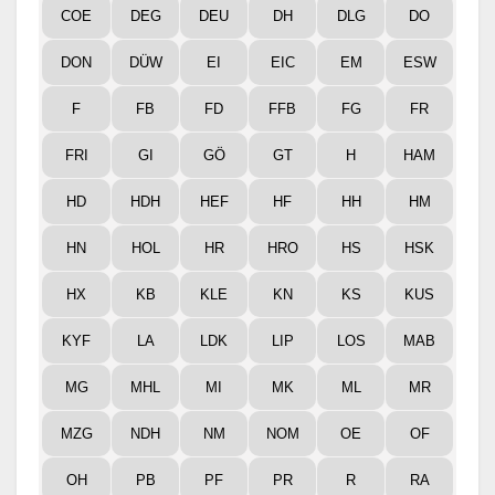
COE
DEG
DEU
DH
DLG
DO
DON
DÜW
EI
EIC
EM
ESW
F
FB
FD
FFB
FG
FR
FRI
GI
GÖ
GT
H
HAM
HD
HDH
HEF
HF
HH
HM
HN
HOL
HR
HRO
HS
HSK
HX
KB
KLE
KN
KS
KUS
KYF
LA
LDK
LIP
LOS
MAB
MG
MHL
MI
MK
ML
MR
MZG
NDH
NM
NOM
OE
OF
OH
PB
PF
PR
R
RA