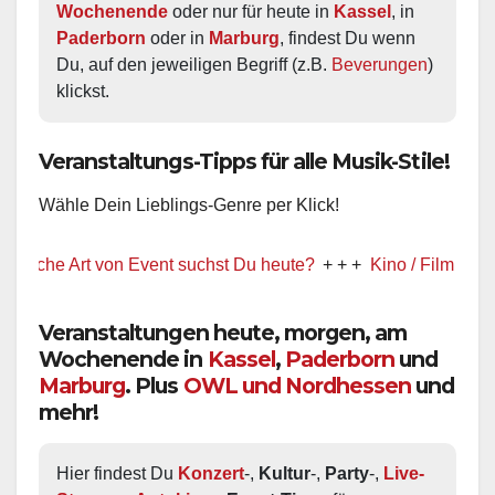
Wochenende
 oder nur für heute in 
Kassel
, in 
Paderborn
 oder in 
Marburg
, findest Du wenn 
Du, auf den jeweiligen Begriff (z.B. 
Beverungen
) 
klickst.
Veranstaltungs-Tipps für alle Musik-Stile!
Wähle Dein Lieblings-Genre per Klick!
 Art von Event suchst Du heute?
+ + +
Kino / Film
+ + +
Ww pr
Veranstaltungen heute, morgen, am
Wochenende in
Kassel
,
Paderborn
und
Marburg
. Plus
OWL und Nordhessen
und
mehr!
Hier findest Du 
Konzert
-, 
Kultur
-, 
Party
-, 
Live-