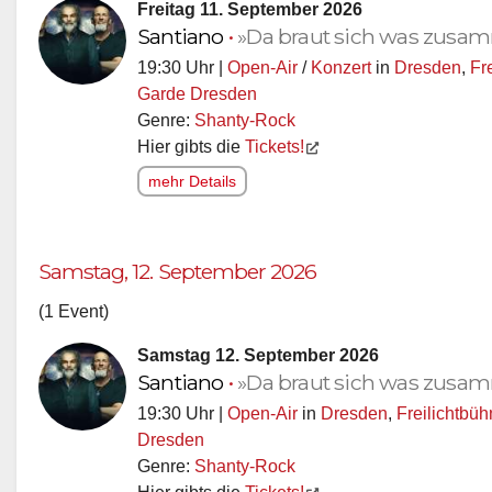
Freitag 11. September 2026
Santiano
•
»Da braut sich was zusam
19:30 Uhr |
Open-Air
/
Konzert
in
Dresden
,
Fr
Garde Dresden
Genre:
Shanty-Rock
Hier gibts die
Tickets!
mehr Details
Samstag, 12. September 2026
(1 Event)
Samstag 12. September 2026
Santiano
•
»Da braut sich was zusam
19:30 Uhr |
Open-Air
in
Dresden
,
Freilichtbü
Dresden
Genre:
Shanty-Rock