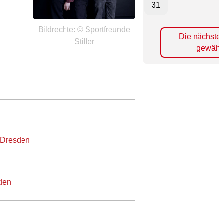
31
Bildrechte: © Sportfreunde
Die nächst
Stiller
gewäh
Dresden
sden