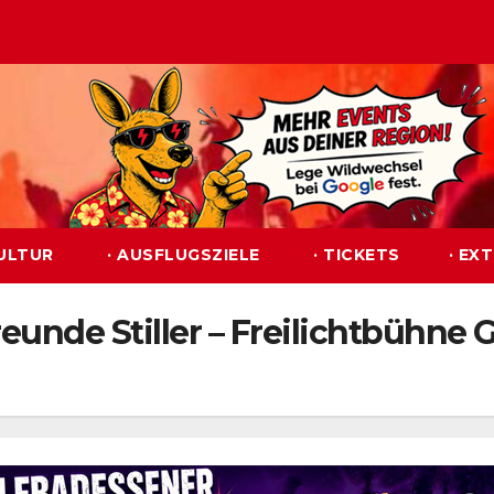
KULTUR
· AUSFLUGSZIELE
· TICKETS
· EX
eunde Stiller – Freilichtbühne 