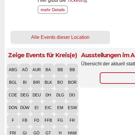
Hier gibts die
Tickets!
mehr Details
Alle Events dieser Location
Zeige Events für Kreis(e)
Ausstellungen im 
Übersicht der aktuell st
ABG
AÖ
AUR
BA
BB
BB
BGL
BI
BIR
BLK
BO
BOR
COE
DEG
DEU
DH
DLG
DO
DON
DÜW
EI
EIC
EM
ESW
F
FB
FD
FFB
FG
FR
FRI
GI
GÖ
GT
H
HAM