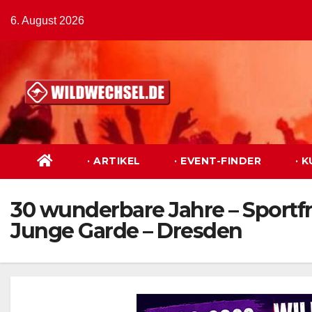
Zum
6. August 2026
Inhalt
springen
· ARTIKEL
· EVENT-FINDER
· 
30 wunderbare Jahre – Sportfr
Junge Garde – Dresden