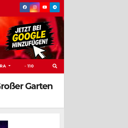
TRA
· 110
Großer Garten