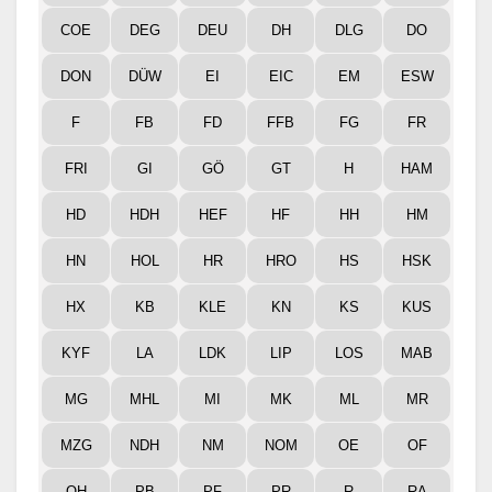
COE
DEG
DEU
DH
DLG
DO
DON
DÜW
EI
EIC
EM
ESW
F
FB
FD
FFB
FG
FR
FRI
GI
GÖ
GT
H
HAM
HD
HDH
HEF
HF
HH
HM
HN
HOL
HR
HRO
HS
HSK
HX
KB
KLE
KN
KS
KUS
KYF
LA
LDK
LIP
LOS
MAB
MG
MHL
MI
MK
ML
MR
MZG
NDH
NM
NOM
OE
OF
OH
PB
PF
PR
R
RA