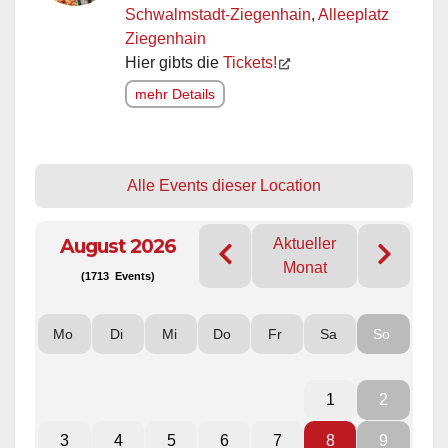
Schwalmstadt-Ziegenhain
,
Alleeplatz
Ziegenhain
Hier gibts die
Tickets!
mehr Details
Alle Events dieser Location
August 2026
Aktueller
Monat
(1713 Events)
Mo
Di
Mi
Do
Fr
Sa
So
1
2
3
4
5
6
7
8
9