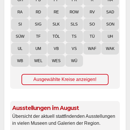
RA
RD
RE
ROW
RV
SAD
SI
SIG
SLK
SLS
SO
SON
SÜW
TF
TÖL
TS
TÜ
UH
UL
UM
VB
VS
WAF
WAK
WB
WEL
WES
WÜ
Ausgewählte Kreise anzeigen!
Ausstellungen im August
Übersicht der aktuell stattfindenden Ausstellungen
in vielen Museen und Galerien der Region.