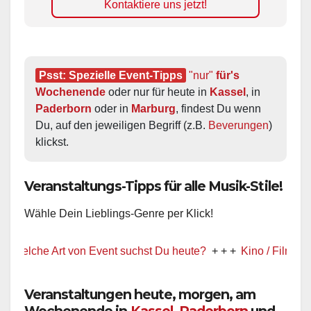
Kontaktiere uns jetzt!
Psst: Spezielle Event-Tipps
"nur"
 für's 
Wochenende
 oder nur für heute in 
Kassel
, in 
Paderborn
 oder in 
Marburg
, findest Du wenn 
Du, auf den jeweiligen Begriff (z.B. 
Beverungen
) 
klickst.
Veranstaltungs-Tipps für alle Musik-Stile!
Wähle Dein Lieblings-Genre per Klick!
che Art von Event suchst Du heute?
+ + +
Kino / Film
+ + +
Veranstaltungen heute, morgen, am
Wochenende in
Kassel
,
Paderborn
und