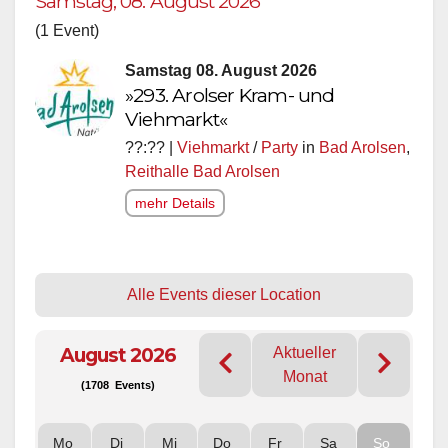
Samstag, 08. August 2026
(1 Event)
Samstag 08. August 2026
»293. Arolser Kram- und
Viehmarkt«
??:?? |
Viehmarkt
/
Party
in
Bad Arolsen
,
Reithalle Bad Arolsen
mehr Details
Alle Events dieser Location
August 2026
Aktueller
Monat
(1708 Events)
Mo
Di
Mi
Do
Fr
Sa
So