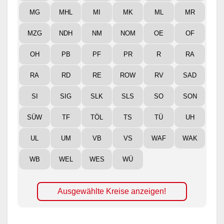
MG
MHL
MI
MK
ML
MR
MZG
NDH
NM
NOM
OE
OF
OH
PB
PF
PR
R
RA
RA
RD
RE
ROW
RV
SAD
SI
SIG
SLK
SLS
SO
SON
SÜW
TF
TÖL
TS
TÜ
UH
UL
UM
VB
VS
WAF
WAK
WB
WEL
WES
WÜ
Ausgewählte Kreise anzeigen!