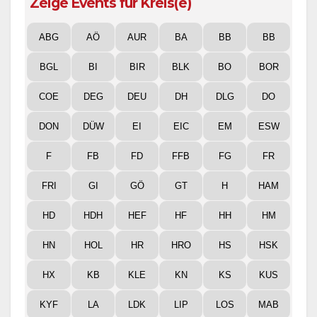
Zeige Events für Kreis(e)
ABG
AÖ
AUR
BA
BB
BB
BGL
BI
BIR
BLK
BO
BOR
COE
DEG
DEU
DH
DLG
DO
DON
DÜW
EI
EIC
EM
ESW
F
FB
FD
FFB
FG
FR
FRI
GI
GÖ
GT
H
HAM
HD
HDH
HEF
HF
HH
HM
HN
HOL
HR
HRO
HS
HSK
HX
KB
KLE
KN
KS
KUS
KYF
LA
LDK
LIP
LOS
MAB