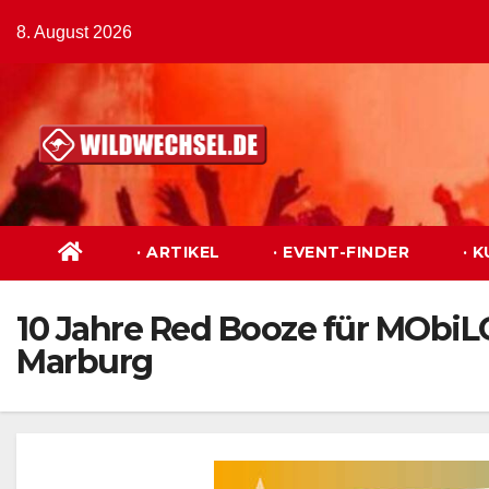
Zum
8. August 2026
Inhalt
springen
· ARTIKEL
· EVENT-FINDER
· 
10 Jahre Red Booze für MObiL
Marburg