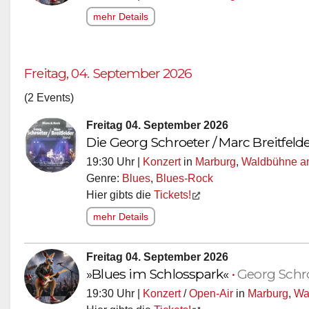
mehr Details
Freitag, 04. September 2026
(2 Events)
Freitag 04. September 2026
Die Georg Schroeter / Marc Breitfeld
19:30 Uhr |
Konzert
in
Marburg
,
Waldbühne am
Genre:
Blues
,
Blues-Rock
Hier gibts die
Tickets!
mehr Details
Freitag 04. September 2026
»Blues im Schlosspark«
•
Georg Schro
19:30 Uhr |
Konzert
/
Open-Air
in
Marburg
,
Wa