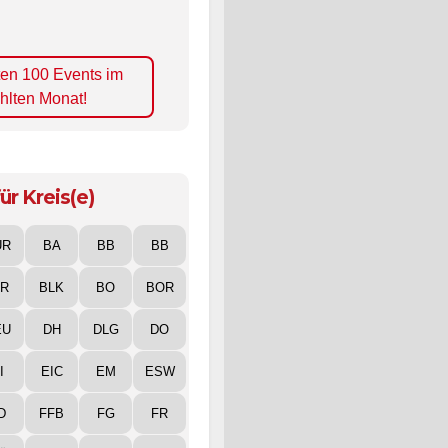
ten 100 Events im
hlten Monat!
ür Kreis(e)
UR
BA
BB
BB
IR
BLK
BO
BOR
EU
DH
DLG
DO
I
EIC
EM
ESW
D
FFB
FG
FR