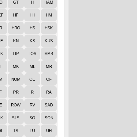
Ö
GT
H
HAM
EF
HF
HH
HM
R
HRO
HS
HSK
LE
KN
KS
KUS
DK
LIP
LOS
MAB
I
MK
ML
MR
M
NOM
OE
OF
F
PR
R
RA
E
ROW
RV
SAD
LK
SLS
SO
SON
ÖL
TS
TÜ
UH