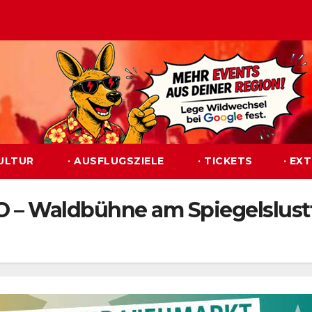
KULTUR
· AUSFLUGSZIELE
· TICKETS
· EX
O – Waldbühne am Spiegelslust