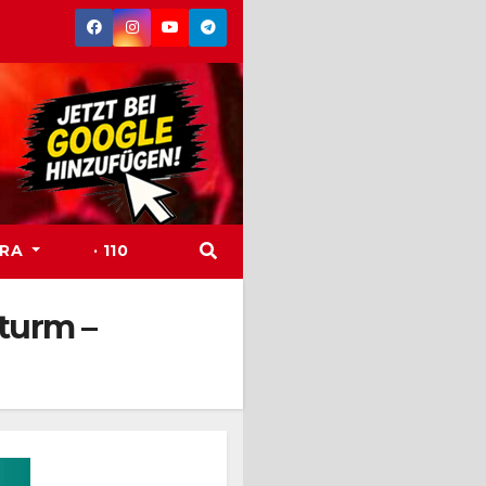
TRA
· 110
turm –