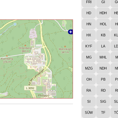
FRI
GI
G
HD
HDH
H
HN
HOL
H
HX
KB
K
KYF
LA
L
MG
MHL
M
MZG
NDH
N
OH
PB
P
RA
RD
R
SI
SIG
S
SÜW
TF
T