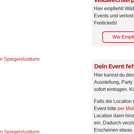
Wildwechsel p
Hier empfiehlt Wi
Events und verlost
Freitickets!
Ww Empfe
 Spiegelslustturm
Dein Event feh
Hier kannst du dei
Ausstellung, Party 
sofort eintragen. K
Falls die Location 
Event bitte
per Mai
Location dann hin
ein. Dadurch verzö
Erscheinen etwas.
 Spiegelslustturm