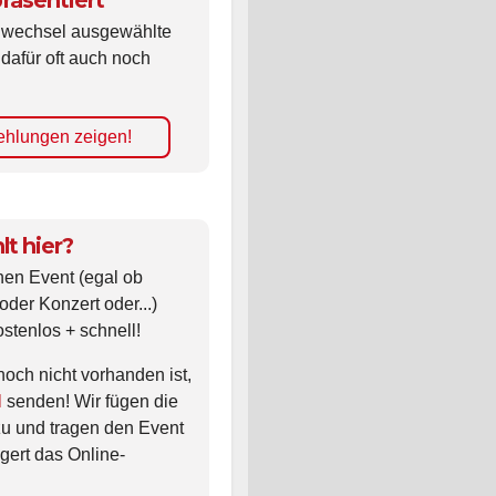
räsentiert
ldwechsel ausgewählte
 dafür oft auch noch
hlungen zeigen!
lt hier?
nen Event (egal ob
oder Konzert oder...)
ostenlos + schnell!
noch nicht vorhanden ist,
l
senden! Wir fügen die
zu und tragen den Event
gert das Online-