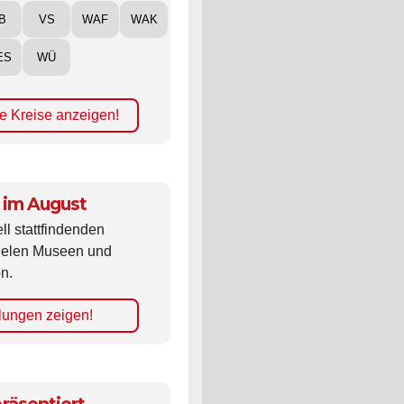
B
VS
WAF
WAK
ES
WÜ
e Kreise anzeigen!
 im August
ll stattfindenden
vielen Museen und
n.
lungen zeigen!