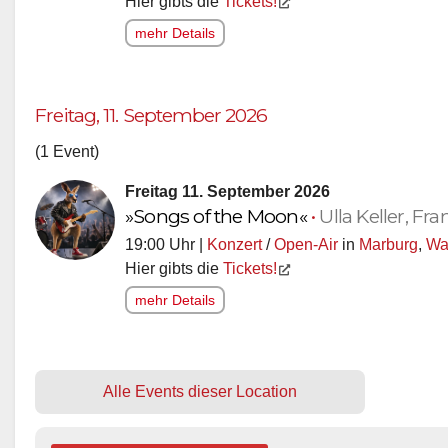
Hier gibts die
Tickets!
mehr Details
Freitag, 11. September 2026
(1 Event)
Freitag 11. September 2026
»Songs of the Moon«
•
Ulla Keller, F
19:00 Uhr |
Konzert
/
Open-Air
in
Marburg
,
Wa
Hier gibts die
Tickets!
mehr Details
Alle Events dieser Location