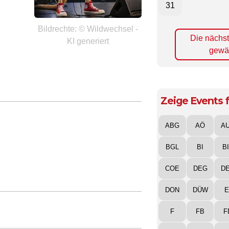
31
Bildrechte: © Wildwechsel -
Die nächs
KI generiert
gewä
Zeige Events f
ABG
AÖ
A
BGL
BI
B
COE
DEG
D
DON
DÜW
E
F
FB
F