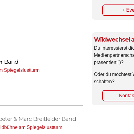
+ Eve
Wildwechsel a
Du interessierst di
Medienpartnerscha
er Band
präsentiert!")?
 Spiegelslustturm
Oder du möchtest 
schalten?
Kontakt
eter & Marc Breitfelder Band
ldbühne am Spiegelslustturm