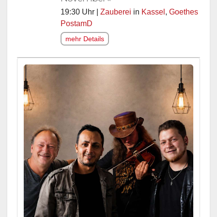
19:30 Uhr |
Zauberei
in
Kassel
,
Goethes
PostamD
mehr Details