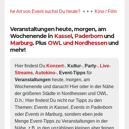
 Art von Event suchst Du heute?
+ + +
Kino / Film
+ + +
Ww prä
Veranstaltungen heute, morgen, am
Wochenende in
Kassel
,
Paderborn
und
Marburg
. Plus
OWL und Nordhessen
und
mehr!
Hier findest Du 
Konzert
-, 
Kultur
-, 
Party
-, 
Live-
Streams
, 
Autokino
-, 
Event-Tipps
 für 
Veranstaltungen
 heute, morgen, am 
Wochenende und danach! Hier oder in der Nähe 
der größeren Städte in Nordhessen und OWL.  
D.h.: Hier findest Du nicht nur Tipps zu den 
Themen: 
Events in Kassel
, 
Events in Paderborn
oder 
Events in Marburg
, sondern eben jede 
Menge Event-Tipps zu Veranstaltungen in der 
Nähe, z.B. in den unzähligen kleinen aber feinen 