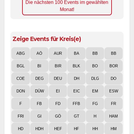
Die nächsten 100 Events im gewählten
Monat!
Zeige Events für Kreis(e)
ABG
AÖ
AUR
BA
BB
BB
BGL
BI
BIR
BLK
BO
BOR
COE
DEG
DEU
DH
DLG
DO
DON
DÜW
EI
EIC
EM
ESW
F
FB
FD
FFB
FG
FR
FRI
GI
GÖ
GT
H
HAM
HD
HDH
HEF
HF
HH
HM