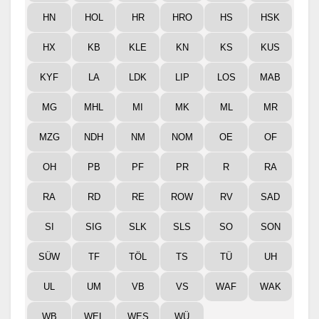
HN
HOL
HR
HRO
HS
HSK
HX
KB
KLE
KN
KS
KUS
KYF
LA
LDK
LIP
LOS
MAB
MG
MHL
MI
MK
ML
MR
MZG
NDH
NM
NOM
OE
OF
OH
PB
PF
PR
R
RA
RA
RD
RE
ROW
RV
SAD
SI
SIG
SLK
SLS
SO
SON
SÜW
TF
TÖL
TS
TÜ
UH
UL
UM
VB
VS
WAF
WAK
WB
WEL
WES
WÜ