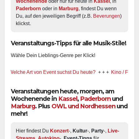
Wochenende
 oder nur für heute in 
Kassel
, in 
Paderborn
 oder in 
Marburg
, findest Du wenn 
Du, auf den jeweiligen Begriff (z.B. 
Beverungen
) 
klickst.
Veranstaltungs-Tipps für alle Musik-Stile!
Wähle Dein Lieblings-Genre per Klick!
elche Art von Event suchst Du heute?
+ + +
Kino / Film
+ + +
Veranstaltungen heute, morgen, am
Wochenende in
Kassel
,
Paderborn
und
Marburg
. Plus
OWL und Nordhessen
und
mehr!
Hier findest Du 
Konzert
-, 
Kultur
-, 
Party
-, 
Live-
Streams
, 
Autokino
-, 
Event-Tipps
 für 