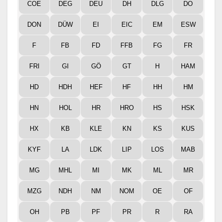
COE
DEG
DEU
DH
DLG
DO
DON
DÜW
EI
EIC
EM
ESW
F
FB
FD
FFB
FG
FR
FRI
GI
GÖ
GT
H
HAM
HD
HDH
HEF
HF
HH
HM
HN
HOL
HR
HRO
HS
HSK
HX
KB
KLE
KN
KS
KUS
KYF
LA
LDK
LIP
LOS
MAB
MG
MHL
MI
MK
ML
MR
MZG
NDH
NM
NOM
OE
OF
OH
PB
PF
PR
R
RA