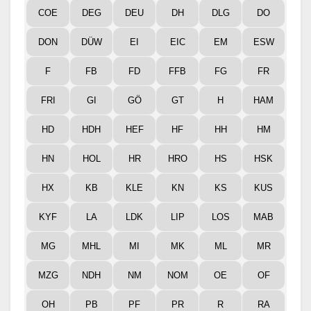
COE
DEG
DEU
DH
DLG
DO
DON
DÜW
EI
EIC
EM
ESW
F
FB
FD
FFB
FG
FR
FRI
GI
GÖ
GT
H
HAM
HD
HDH
HEF
HF
HH
HM
HN
HOL
HR
HRO
HS
HSK
HX
KB
KLE
KN
KS
KUS
KYF
LA
LDK
LIP
LOS
MAB
MG
MHL
MI
MK
ML
MR
MZG
NDH
NM
NOM
OE
OF
OH
PB
PF
PR
R
RA