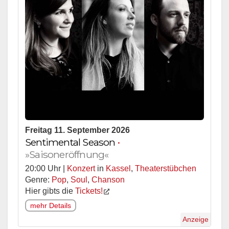
Freitag 11. September 2026
Sentimental Season
•
»Saisoneröffnung«
20:00 Uhr |
Konzert
in
Kassel
,
Theaterstübchen
Genre:
Pop
,
Soul
,
Chanson
Hier gibts die
Tickets!
mehr Details
Anzeige