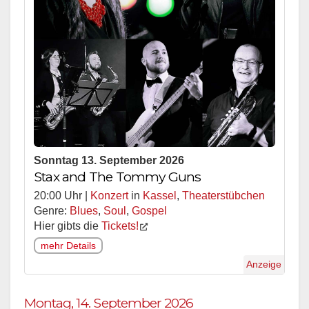
Sonntag 13. September 2026
Stax and The Tommy Guns
20:00 Uhr |
Konzert
in
Kassel
,
Theaterstübchen
Genre:
Blues
,
Soul
,
Gospel
Hier gibts die
Tickets!
mehr Details
Anzeige
Montag, 14. September 2026