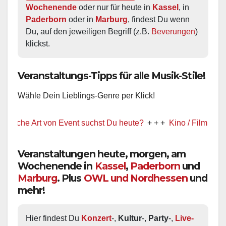
Wochenende
 oder nur für heute in 
Kassel
, in 
Paderborn
 oder in 
Marburg
, findest Du wenn 
Du, auf den jeweiligen Begriff (z.B. 
Beverungen
) 
klickst.
Veranstaltungs-Tipps für alle Musik-Stile!
Wähle Dein Lieblings-Genre per Klick!
rt von Event suchst Du heute?
+ + +
Kino / Film
+ + +
Ww präse
Veranstaltungen heute, morgen, am
Wochenende in
Kassel
,
Paderborn
und
Marburg
. Plus
OWL und Nordhessen
und
mehr!
Hier findest Du 
Konzert
-, 
Kultur
-, 
Party
-, 
Live-