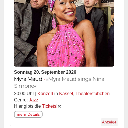
Sonntag 20. September 2026
Myra Maud
•
»Myra Maud sings Nina
Simone«
20:00 Uhr |
Konzert
in
Kassel
,
Theaterstübchen
Genre:
Jazz
Hier gibts die
Tickets!
mehr Details
Anzeige