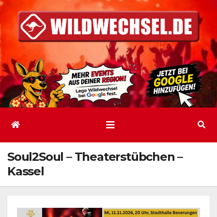
Zum
Inhalt
springen
Soul2Soul – Theaterstübchen –
Kassel