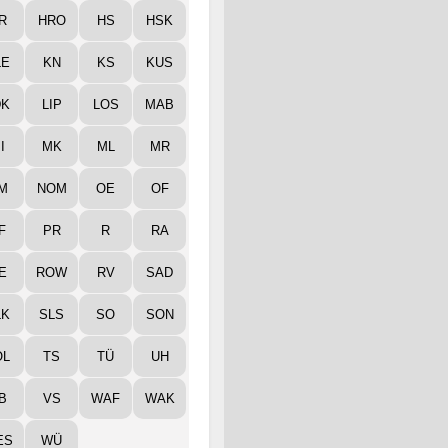
R
HRO
HS
HSK
LE
KN
KS
KUS
DK
LIP
LOS
MAB
I
MK
ML
MR
M
NOM
OE
OF
F
PR
R
RA
E
ROW
RV
SAD
LK
SLS
SO
SON
ÖL
TS
TÜ
UH
B
VS
WAF
WAK
ES
WÜ