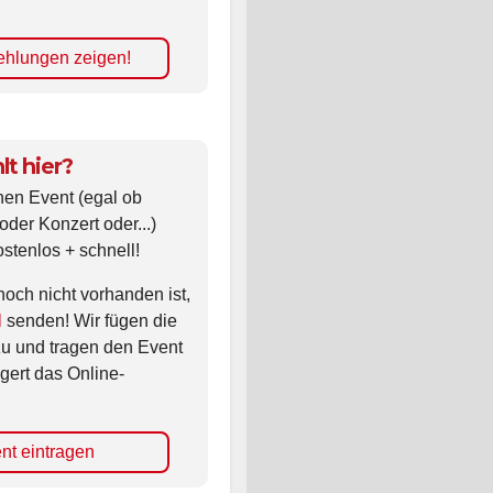
hlungen zeigen!
lt hier?
nen Event (egal ob
oder Konzert oder...)
ostenlos + schnell!
noch nicht vorhanden ist,
l
senden! Wir fügen die
zu und tragen den Event
gert das Online-
nt eintragen