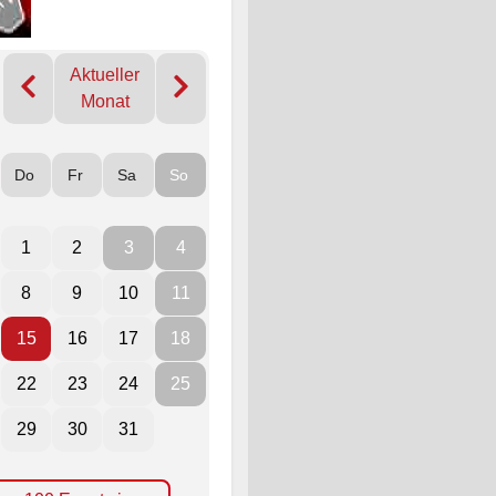
Aktueller
Monat
Do
Fr
Sa
So
1
2
3
4
8
9
10
11
15
16
17
18
22
23
24
25
29
30
31