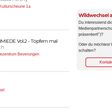
Kulturscheune 1a
Wildwechsel a
Du interessierst di
Medienpartnerscha
präsentiert!")?
IEDE Vol.2 - Töpfern mal
Oder du möchtest 
ch
schalten?
ezentrum Beverungen
Kontakt
sel