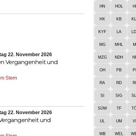
HN
HOL
H
HX
KB
K
KYF
LA
L
MG
MHL
M
ntag 22. November 2026
MZG
NDH
N
en Vergangenheit und
OH
PB
P
m Stern
RA
RD
R
SI
SIG
S
SÜW
TF
T
ntag 22. November 2026
n Vergangenheit und
UL
UM
V
WB
WEL
W
m Stern