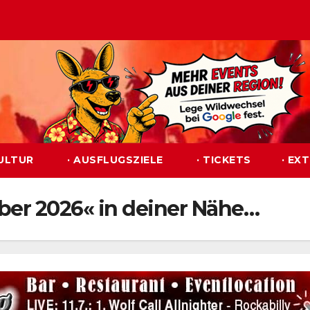
KULTUR
· AUSFLUGSZIELE
· TICKETS
· EX
ober 2026« in deiner Nähe…