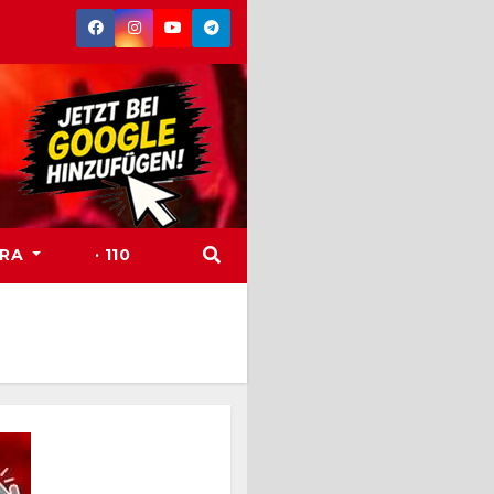
TRA
· 110