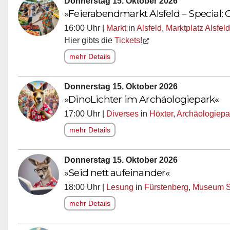
Donnerstag 15. Oktober 2026
»Feierabendmarkt Alsfeld – Special:
16:00 Uhr |
Markt
in
Alsfeld
,
Marktplatz Alsfeld
Hier gibts die
Tickets!
mehr Details
Donnerstag 15. Oktober 2026
»DinoLichter im Archäologiepark«
17:00 Uhr |
Diverses
in
Höxter
,
Archäologiepa
mehr Details
Donnerstag 15. Oktober 2026
»Seid nett aufeinander«
18:00 Uhr |
Lesung
in
Fürstenberg
,
Museum S
mehr Details