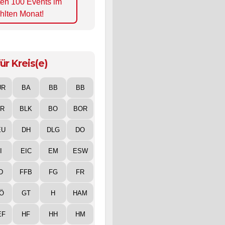
ten 100 Events im
hlten Monat!
ür Kreis(e)
UR
BA
BB
BB
IR
BLK
BO
BOR
EU
DH
DLG
DO
I
EIC
EM
ESW
D
FFB
FG
FR
Ö
GT
H
HAM
EF
HF
HH
HM