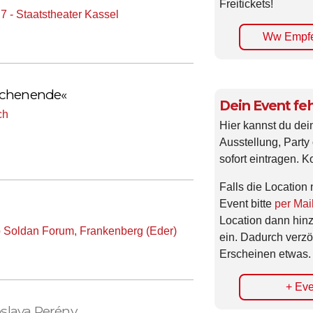
Freitickets!
 - Staatstheater Kassel
Ww Empfe
ochenende«
Dein Event feh
ch
Hier kannst du dei
Ausstellung, Party 
sofort eintragen. K
Falls die Location 
Event bitte
per Mai
Location dann hin
p Soldan Forum, Frankenberg (Eder)
ein. Dadurch verzö
Erscheinen etwas.
+ Eve
oslava Perény