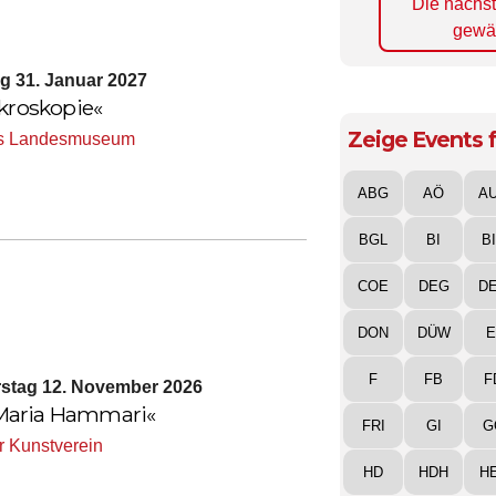
Die nächs
gewä
ag 31. Januar 2027
ikroskopie«
Zeige Events f
s Landesmuseum
ABG
AÖ
A
BGL
BI
B
COE
DEG
D
DON
DÜW
E
F
FB
F
erstag 12. November 2026
a-Maria Hammari«
FRI
GI
G
r Kunstverein
HD
HDH
H