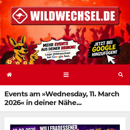
Zum
Inhalt
springen
Events am »Wednesday, 11. March
2026« in deiner Nähe…