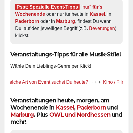
Psst: Spezielle Event-Tipps
"nur"
 für's 
Wochenende
 oder nur für heute in 
Kassel
, in 
Paderborn
 oder in 
Marburg
, findest Du wenn 
Du, auf den jeweiligen Begriff (z.B. 
Beverungen
) 
klickst.
Veranstaltungs-Tipps für alle Musik-Stile!
Wähle Dein Lieblings-Genre per Klick!
elche Art von Event suchst Du heute?
+ + +
Kino / Film
+ + +
Veranstaltungen heute, morgen, am
Wochenende in
Kassel
,
Paderborn
und
Marburg
. Plus
OWL und Nordhessen
und
mehr!