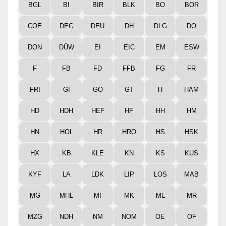
BGL
BI
BIR
BLK
BO
BOR
COE
DEG
DEU
DH
DLG
DO
DON
DÜW
EI
EIC
EM
ESW
F
FB
FD
FFB
FG
FR
FRI
GI
GÖ
GT
H
HAM
HD
HDH
HEF
HF
HH
HM
HN
HOL
HR
HRO
HS
HSK
HX
KB
KLE
KN
KS
KUS
KYF
LA
LDK
LIP
LOS
MAB
MG
MHL
MI
MK
ML
MR
MZG
NDH
NM
NOM
OE
OF