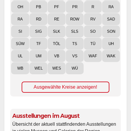
OH
PB
PF
PR
R
RA
RA
RD
RE
ROW
RV
SAD
SI
SIG
SLK
SLS
SO
SON
SÜW
TF
TÖL
TS
TÜ
UH
UL
UM
VB
VS
WAF
WAK
WB
WEL
WES
WÜ
Ausgewählte Kreise anzeigen!
Ausstellungen im August
Übersicht der aktuell stattfindenden Ausstellungen