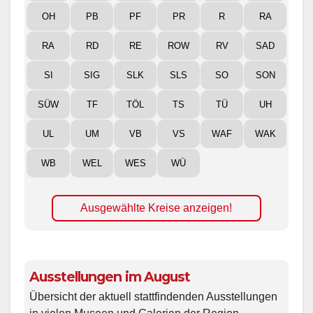
OH
PB
PF
PR
R
RA
RA
RD
RE
ROW
RV
SAD
SI
SIG
SLK
SLS
SO
SON
SÜW
TF
TÖL
TS
TÜ
UH
UL
UM
VB
VS
WAF
WAK
WB
WEL
WES
WÜ
Ausgewählte Kreise anzeigen!
Ausstellungen im August
Übersicht der aktuell stattfindenden Ausstellungen