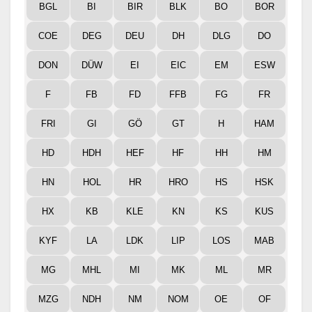
BGL
BI
BIR
BLK
BO
BOR
COE
DEG
DEU
DH
DLG
DO
DON
DÜW
EI
EIC
EM
ESW
F
FB
FD
FFB
FG
FR
FRI
GI
GÖ
GT
H
HAM
HD
HDH
HEF
HF
HH
HM
HN
HOL
HR
HRO
HS
HSK
HX
KB
KLE
KN
KS
KUS
KYF
LA
LDK
LIP
LOS
MAB
MG
MHL
MI
MK
ML
MR
MZG
NDH
NM
NOM
OE
OF