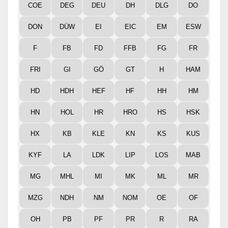
COE
DEG
DEU
DH
DLG
DO
DON
DÜW
EI
EIC
EM
ESW
F
FB
FD
FFB
FG
FR
FRI
GI
GÖ
GT
H
HAM
HD
HDH
HEF
HF
HH
HM
HN
HOL
HR
HRO
HS
HSK
HX
KB
KLE
KN
KS
KUS
KYF
LA
LDK
LIP
LOS
MAB
MG
MHL
MI
MK
ML
MR
MZG
NDH
NM
NOM
OE
OF
OH
PB
PF
PR
R
RA