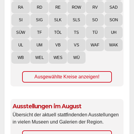
RA
RD
RE
ROW
RV
SAD
SI
SIG
SLK
SLS
SO
SON
SÜW
TF
TÖL
TS
TÜ
UH
UL
UM
VB
VS
WAF
WAK
WB
WEL
WES
WÜ
Ausgewählte Kreise anzeigen!
Ausstellungen im August
Übersicht der aktuell stattfindenden Ausstellungen
in vielen Museen und Galerien der Region.