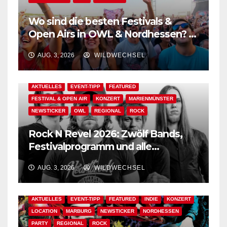
Wo sind die besten Festivals &
Open Airs in OWL & Nordhessen? –
Der Ww-Festival-Planer!
AUG. 3, 2026
WILDWECHSEL
AKTUELLES
EVENT-TIPP
FEATURED
FESTIVAL & OPEN AIR
KONZERT
MARIENMÜNSTER
NEWSTICKER
OWL
REGIONAL
ROCK
Rock N Revel 2026: Zwölf Bands,
Festivalprogramm und alle
wichtigen Informationen!
AUG. 3, 2026
WILDWECHSEL
AKTUELLES
EVENT-TIPP
FEATURED
INDIE
KONZERT
LOCATION
MARBURG
NEWSTICKER
NORDHESSEN
PARTY
REGIONAL
ROCK