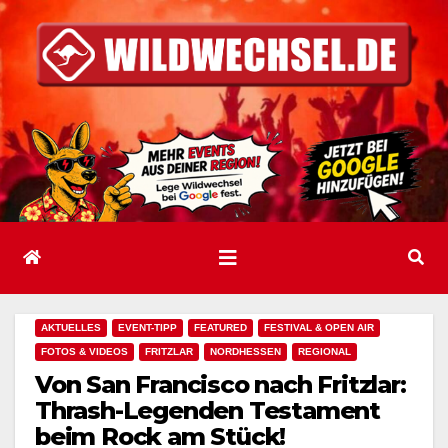
Zum
Inhalt
springen
AKTUELLES
EVENT-TIPP
FEATURED
FESTIVAL & OPEN AIR
FOTOS & VIDEOS
FRITZLAR
NORDHESSEN
REGIONAL
Von San Francisco nach Fritzlar:
Thrash-Legenden Testament
beim Rock am Stück!