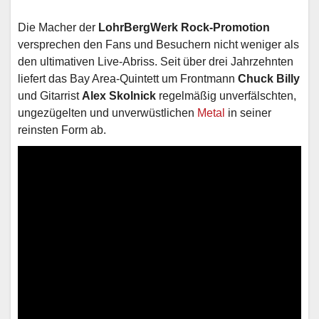
Die Macher der
LohrBergWerk Rock-Promotion
versprechen den Fans und Besuchern nicht weniger als
den ultimativen Live-Abriss. Seit über drei Jahrzehnten
liefert das Bay Area-Quintett um Frontmann
Chuck Billy
und Gitarrist
Alex Skolnick
regelmäßig unverfälschten,
ungezügelten und unverwüstlichen
Metal
in seiner
reinsten Form ab.