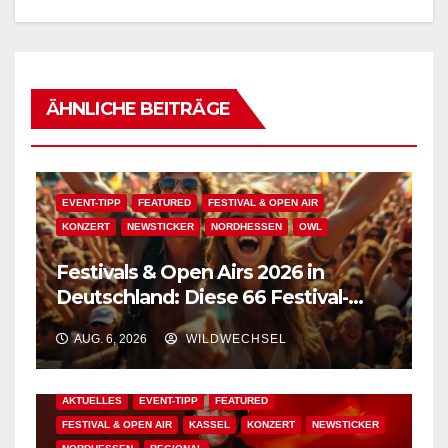
ÄHNLICHE BEITRÄGE
EVENT-TIPP
FEATURED
FESTIVAL & OPEN AIR
KONZERT
NEWSTICKER
NORDHESSEN
OWL
Festivals & Open Airs 2026 in
Deutschland: Diese 66 Festival-
Events warten auf Dich!
AUG. 6, 2026
WILDWECHSEL
AKTUELLES
EVENT-TIPP
FEATURED
FESTIVAL & OPEN AIR
KASSEL
KONZERT
NEWSTICKER