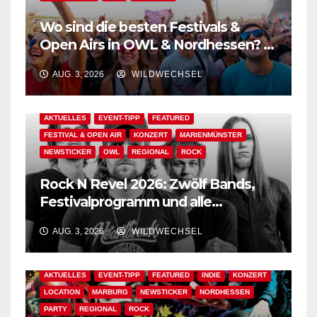
Wo sind die besten Festivals &
Open Airs in OWL & Nordhessen? –
Der Ww-Festival-Planer!
AUG. 3, 2026
WILDWECHSEL
AKTUELLES
EVENT-TIPP
FEATURED
FESTIVAL & OPEN AIR
KONZERT
MARIENMÜNSTER
NEWSTICKER
OWL
REGIONAL
ROCK
Rock N Revel 2026: Zwölf Bands,
Festivalprogramm und alle
wichtigen Informationen!
AUG. 3, 2026
WILDWECHSEL
AKTUELLES
EVENT-TIPP
FEATURED
INDIE
KONZERT
LOCATION
MARBURG
NEWSTICKER
NORDHESSEN
PARTY
REGIONAL
ROCK