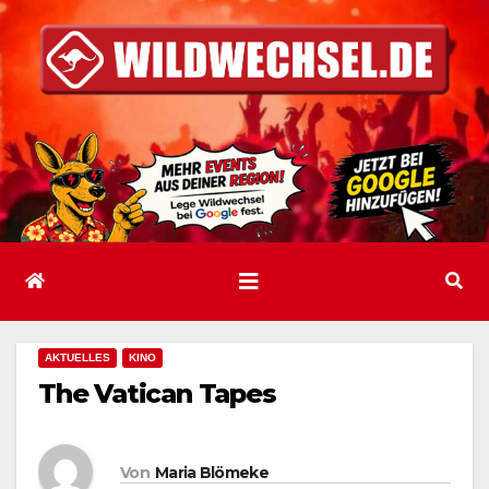
Zum
Inhalt
springen
AKTUELLES
KINO
The Vatican Tapes
Von
Maria Blömeke