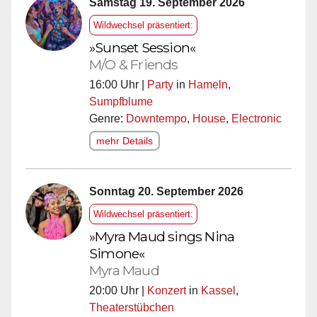
Samstag 19. September 2026
Wildwechsel präsentiert:
»Sunset Session«
M/O & Friends
16:00 Uhr |
Party
in
Hameln
,
Sumpfblume
Genre:
Downtempo
,
House
,
Electronic
mehr Details
Sonntag 20. September 2026
Wildwechsel präsentiert:
»Myra Maud sings Nina
Simone«
Myra Maud
20:00 Uhr |
Konzert
in
Kassel
,
Theaterstübchen