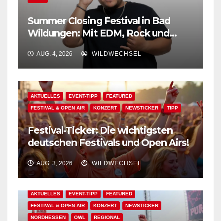
Summer Closing Festival in Bad
Wildungen: Mit EDM, Rock und
Festivalflair klingt der Sommer aus!
AUG. 4, 2026
WILDWECHSEL
AKTUELLES
EVENT-TIPP
FEATURED
FESTIVAL & OPEN AIR
KONZERT
NEWSTICKER
TIPP
Festival-Ticker: Die wichtigsten
deutschen Festivals und Open Airs!
AUG. 3, 2026
WILDWECHSEL
AKTUELLES
EVENT-TIPP
FEATURED
FESTIVAL & OPEN AIR
KONZERT
NEWSTICKER
NORDHESSEN
OWL
REGIONAL