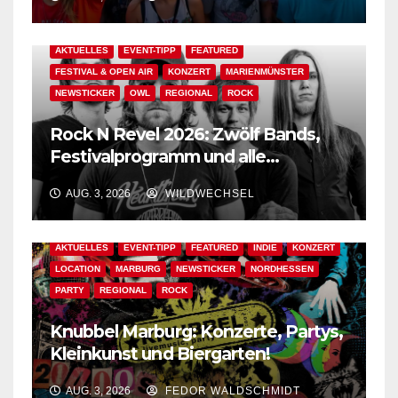
AKTUELLES
EVENT-TIPP
FEATURED
FESTIVAL & OPEN AIR
KONZERT
MARIENMÜNSTER
NEWSTICKER
OWL
REGIONAL
ROCK
Rock N Revel 2026: Zwölf Bands,
Festivalprogramm und alle
wichtigen Informationen!
AUG. 3, 2026
WILDWECHSEL
AKTUELLES
EVENT-TIPP
FEATURED
INDIE
KONZERT
LOCATION
MARBURG
NEWSTICKER
NORDHESSEN
PARTY
REGIONAL
ROCK
Knubbel Marburg: Konzerte, Partys,
Kleinkunst und Biergarten!
AUG. 3, 2026
FEDOR WALDSCHMIDT