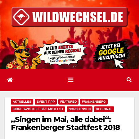
Zum
Inhalt
springen
AKTUELLES
EVENT-TIPP
FEATURED
FRANKENBERG
KIRMES-VOLKSFEST-STADTFEST
NORDHESSEN
REGIONAL
„Singen im Mai, alle dabei“:
Frankenberger Stadtfest 2018