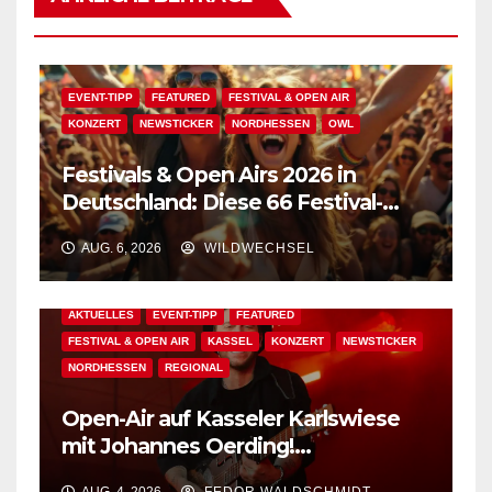
EVENT-TIPP
FEATURED
FESTIVAL & OPEN AIR
KONZERT
NEWSTICKER
NORDHESSEN
OWL
Festivals & Open Airs 2026 in
Deutschland: Diese 66 Festival-
Events warten auf Dich!
AUG. 6, 2026
WILDWECHSEL
AKTUELLES
EVENT-TIPP
FEATURED
FESTIVAL & OPEN AIR
KASSEL
KONZERT
NEWSTICKER
NORDHESSEN
REGIONAL
Open-Air auf Kasseler Karlswiese
mit Johannes Oerding!
Zusatzkontingent an Tickets
AUG. 4, 2026
FEDOR WALDSCHMIDT