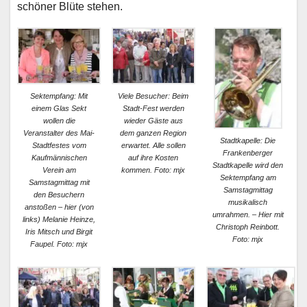
schöner Blüte stehen.
Sektempfang: Mit
Viele Besucher: Beim
einem Glas Sekt
Stadt-Fest werden
wollen die
wieder Gäste aus
Veranstalter des Mai-
dem ganzen Region
Stadtkapelle: Die
Stadtfestes vom
erwartet. Alle sollen
Frankenberger
Kaufmännischen
auf ihre Kosten
Stadtkapelle wird den
Verein am
kommen. Foto: mjx
Sektempfang am
Samstagmittag mit
Samstagmittag
den Besuchern
musikalisch
anstoßen – hier (von
umrahmen. – Hier mit
links) Melanie Heinze,
Christoph Reinbott.
Iris Mitsch und Birgit
Foto: mjx
Faupel. Foto: mjx