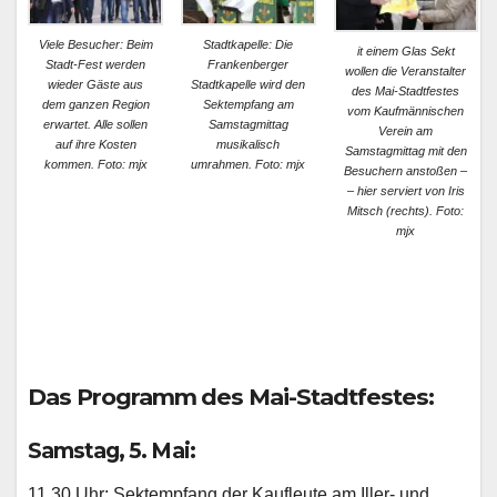
Viele Besucher: Beim
Stadtkapelle: Die
it einem Glas Sekt
Stadt-Fest werden
Frankenberger
wollen die Veranstalter
wieder Gäste aus
Stadtkapelle wird den
des Mai-Stadtfestes
dem ganzen Region
Sektempfang am
vom Kaufmännischen
erwartet. Alle sollen
Samstagmittag
Verein am
auf ihre Kosten
musikalisch
Samstagmittag mit den
kommen. Foto: mjx
umrahmen. Foto: mjx
Besuchern anstoßen –
– hier serviert von Iris
Mitsch (rechts). Foto:
mjx
Das Programm des Mai-Stadtfestes:
Samstag, 5. Mai:
11.30 Uhr: Sektempfang der Kaufleute am Iller- und