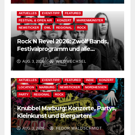
AKTUELLES
EVENT-TIPP
FEATURED
FESTIVAL & OPEN AIR
KONZERT
MARIENMÜNSTER
NEWSTICKER
OWL
REGIONAL
ROCK
Rock N Revel 2026: Zwölf Bands,
Festivalprogramm und alle
wichtigen Informationen!
AUG. 3, 2026
WILDWECHSEL
AKTUELLES
EVENT-TIPP
FEATURED
INDIE
KONZERT
LOCATION
MARBURG
NEWSTICKER
NORDHESSEN
PARTY
REGIONAL
ROCK
Knubbel Marburg: Konzerte, Partys,
Kleinkunst und Biergarten!
AUG. 3, 2026
FEDOR WALDSCHMIDT