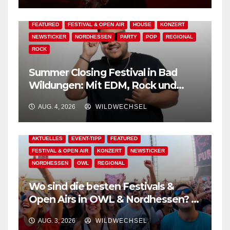
AKTUELLES
BAD WILDUNGEN
EDM
EVENT-TIPP
FEATURED
FESTIVAL & OPEN AIR
HOUSE
KONZERT
NEWSTICKER
NORDHESSEN
PARTY
POP
REGIONAL
ROCK
Summer Closing Festival in Bad
Wildungen: Mit EDM, Rock und
Festivalflair klingt der Sommer aus!
AUG. 4, 2026
WILDWECHSEL
AKTUELLES
EVENT-TIPP
FEATURED
FESTIVAL & OPEN AIR
KONZERT
NEWSTICKER
NORDHESSEN
OWL
REGIONAL
Wo sind die besten Festivals &
Open Airs in OWL & Nordhessen? –
Der Ww-Festival-Planer!
AUG. 3, 2026
WILDWECHSEL