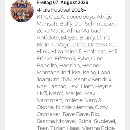
Freitag 07. August 2026
»Puls Festival 2026«
KTK, OLEA, Speedboys, Atréju
Mensah, Buffy, Der Schmeisser,
Zoka Matic, Alina Maibach,
Antidote, Blayze, Blurry, Chris
Klein, C. Vago, Dinel, Drittes OG,
Flink, Eliza Minelli, Emblaze, Feli,
Fricke, Fritzeo3, Fyke, Gino
Bandito, Hadrian, Henner
Montana, Indikka, Isang Load,
Joaquim, JVN, Kenny Kendrix,
Kite, Lasmo, Lexi, Liam Heyne,
Liv3, Marci, Marjell, Max
Nammert, milène, Naro &
Okona, Nicola Mentha, Ozzy
Osmaker, Rave Dave, Rio,
Sascha Moravej, Stina, Sublevel,
Teer, Tizian Haas, Vienna Edge