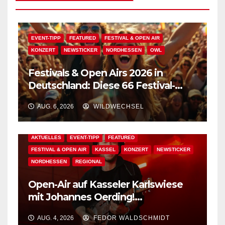
EVENT-TIPP
FEATURED
FESTIVAL & OPEN AIR
KONZERT
NEWSTICKER
NORDHESSEN
OWL
Festivals & Open Airs 2026 in
Deutschland: Diese 66 Festival-
Events warten auf Dich!
AUG. 6, 2026
WILDWECHSEL
AKTUELLES
EVENT-TIPP
FEATURED
FESTIVAL & OPEN AIR
KASSEL
KONZERT
NEWSTICKER
NORDHESSEN
REGIONAL
Open-Air auf Kasseler Karlswiese
mit Johannes Oerding!
Zusatzkontingent an Tickets
AUG. 4, 2026
FEDOR WALDSCHMIDT
erhältlich!