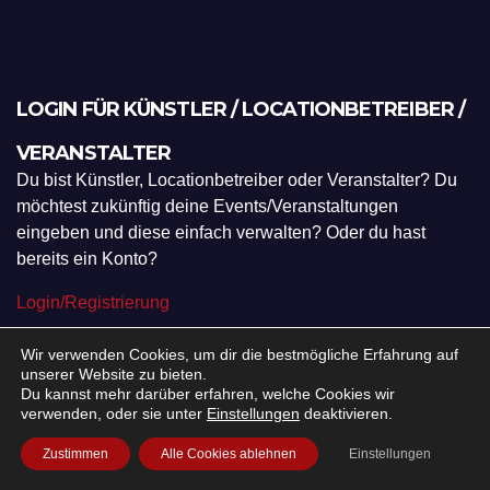
LOGIN FÜR KÜNSTLER / LOCATIONBETREIBER /
VERANSTALTER
Du bist Künstler, Locationbetreiber oder Veranstalter? Du
möchtest zukünftig deine Events/Veranstaltungen
eingeben und diese einfach verwalten? Oder du hast
bereits ein Konto?
Login/Registrierung
Wir verwenden Cookies, um dir die bestmögliche Erfahrung auf
unserer Website zu bieten.
WIE WERBE ICH HIER?
Du kannst mehr darüber erfahren, welche Cookies wir
verwenden, oder sie unter
Einstellungen
deaktivieren.
Sprechen Sie einfach direkt mit unserem Boss.
Zustimmen
Alle Cookies ablehnen
Einstellungen