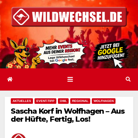
Zum
Inhalt
springen
AKTUELLES
EVENT-TIPP
OWL
REGIONAL
WOLFHAGEN
Sascha Korf in Wolfhagen – Aus
der Hüfte, Fertig, Los!