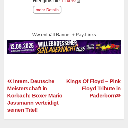
Hier gibts die
Tickets!
mehr Details
Ww enthält Banner + Pay-Links
Intern. Deutsche
Kings Of Floyd – Pink
Meisterschaft in
Floyd Tribute in
Beitragsnavigation
Korbach: Boxer Mario
Paderborn
Jassmann verteidigt
seinen Titel!