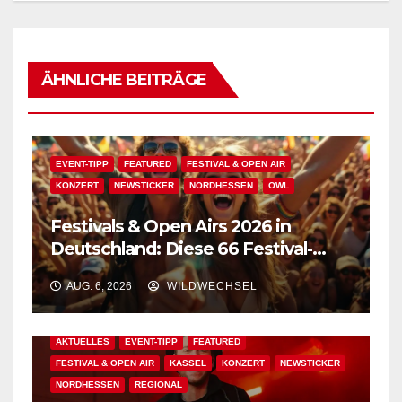
ÄHNLICHE BEITRÄGE
EVENT-TIPP
FEATURED
FESTIVAL & OPEN AIR
KONZERT
NEWSTICKER
NORDHESSEN
OWL
Festivals & Open Airs 2026 in
Deutschland: Diese 66 Festival-
Events warten auf Dich!
AUG. 6, 2026
WILDWECHSEL
AKTUELLES
EVENT-TIPP
FEATURED
FESTIVAL & OPEN AIR
KASSEL
KONZERT
NEWSTICKER
NORDHESSEN
REGIONAL