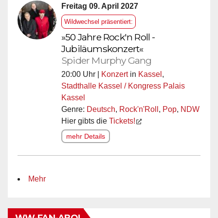
Freitag 09. April 2027
Wildwechsel präsentiert:
»50 Jahre Rock'n Roll -
Jubiläumskonzert«
Spider Murphy Gang
20:00 Uhr |
Konzert
in
Kassel
,
Stadthalle Kassel / Kongress Palais
Kassel
Genre:
Deutsch
,
Rock'n'Roll
,
Pop
,
NDW
Hier gibts die
Tickets!
mehr Details
Mehr
WW-FAN-ABO!