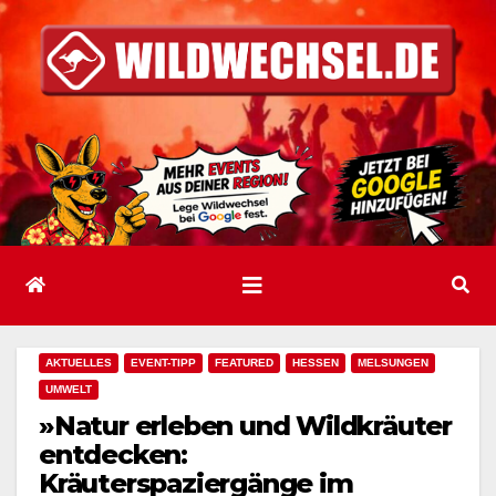
Zum
Inhalt
springen
AKTUELLES
EVENT-TIPP
FEATURED
HESSEN
MELSUNGEN
UMWELT
»Natur erleben und Wildkräuter
entdecken:
Kräuterspaziergänge im