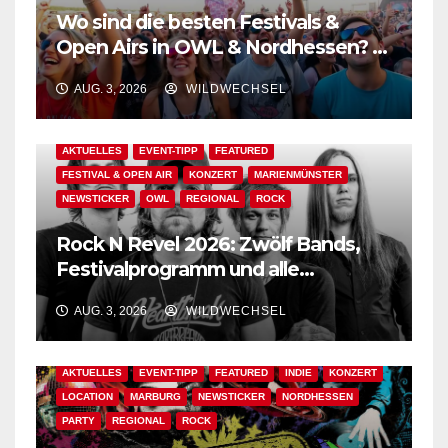
Wo sind die besten Festivals &
Open Airs in OWL & Nordhessen? –
Der Ww-Festival-Planer!
AUG. 3, 2026
WILDWECHSEL
AKTUELLES
EVENT-TIPP
FEATURED
FESTIVAL & OPEN AIR
KONZERT
MARIENMÜNSTER
NEWSTICKER
OWL
REGIONAL
ROCK
Rock N Revel 2026: Zwölf Bands,
Festivalprogramm und alle
wichtigen Informationen!
AUG. 3, 2026
WILDWECHSEL
AKTUELLES
EVENT-TIPP
FEATURED
INDIE
KONZERT
LOCATION
MARBURG
NEWSTICKER
NORDHESSEN
PARTY
REGIONAL
ROCK