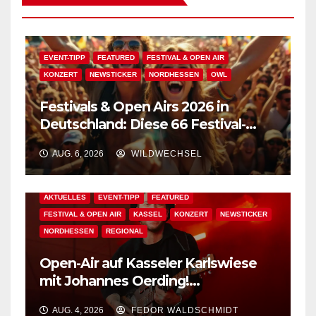
EVENT-TIPP
FEATURED
FESTIVAL & OPEN AIR
KONZERT
NEWSTICKER
NORDHESSEN
OWL
Festivals & Open Airs 2026 in
Deutschland: Diese 66 Festival-
Events warten auf Dich!
AUG. 6, 2026
WILDWECHSEL
AKTUELLES
EVENT-TIPP
FEATURED
FESTIVAL & OPEN AIR
KASSEL
KONZERT
NEWSTICKER
NORDHESSEN
REGIONAL
Open-Air auf Kasseler Karlswiese
mit Johannes Oerding!
Zusatzkontingent an Tickets
AUG. 4, 2026
FEDOR WALDSCHMIDT
erhältlich!