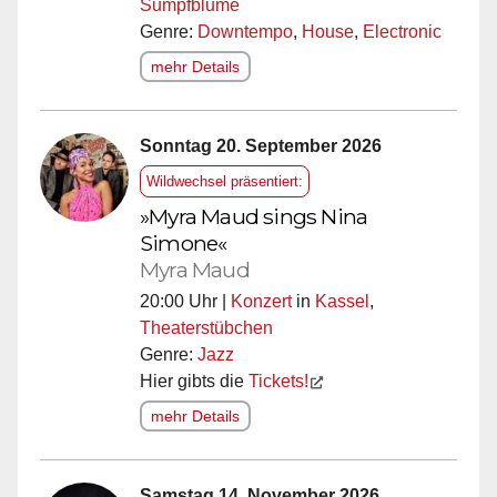
Sumpfblume
Genre:
Downtempo
,
House
,
Electronic
mehr Details
Sonntag 20. September 2026
Wildwechsel präsentiert:
»Myra Maud sings Nina
Simone«
Myra Maud
20:00 Uhr |
Konzert
in
Kassel
,
Theaterstübchen
Genre:
Jazz
Hier gibts die
Tickets!
mehr Details
Samstag 14. November 2026