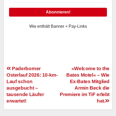
Ww enthält Banner + Pay-Links
Paderborner
»Welcome to the
Osterlauf 2026: 10-km-
Bates Motel« – Wie
Beitragsnavigation
Lauf schon
Ex-Bates Mitglied
ausgebucht –
Armin Beck die
tausende Läufer
Premiere im TiF erlebt
erwartet!
hat.