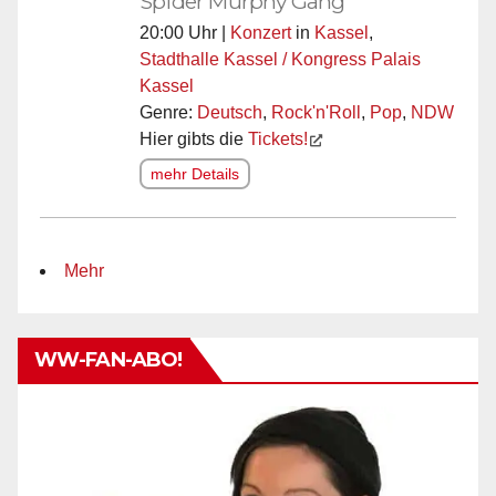
Spider Murphy Gang
20:00 Uhr |
Konzert
in
Kassel
,
Stadthalle Kassel / Kongress Palais
Kassel
Genre:
Deutsch
,
Rock'n'Roll
,
Pop
,
NDW
Hier gibts die
Tickets!
mehr Details
Mehr
WW-FAN-ABO!