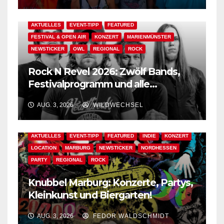
AKTUELLES
EVENT-TIPP
FEATURED
FESTIVAL & OPEN AIR
KONZERT
MARIENMÜNSTER
NEWSTICKER
OWL
REGIONAL
ROCK
Rock N Revel 2026: Zwölf Bands,
Festivalprogramm und alle
wichtigen Informationen!
AUG. 3, 2026
WILDWECHSEL
AKTUELLES
EVENT-TIPP
FEATURED
INDIE
KONZERT
LOCATION
MARBURG
NEWSTICKER
NORDHESSEN
PARTY
REGIONAL
ROCK
Knubbel Marburg: Konzerte, Partys,
Kleinkunst und Biergarten!
AUG. 3, 2026
FEDOR WALDSCHMIDT