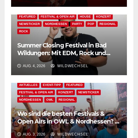
AKTUELLES
BAD WILDUNGEN
EDM
EVENT-TIPP
FEATURED
FESTIVAL & OPEN AIR
HOUSE
KONZERT
NEWSTICKER
NORDHESSEN
PARTY
POP
REGIONAL
ROCK
Summer Closing Festival in Bad
Wildungen: Mit EDM, Rock und
Festivalflair klingt der Sommer aus!
AUG. 4, 2026
WILDWECHSEL
AKTUELLES
EVENT-TIPP
FEATURED
FESTIVAL & OPEN AIR
KONZERT
NEWSTICKER
NORDHESSEN
OWL
REGIONAL
Wo sind die besten Festivals &
Open Airs in OWL & Nordhessen? –
Der Ww-Festival-Planer!
AUG. 3, 2026
WILDWECHSEL