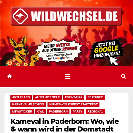
Zum
Inhalt
springen
AKTUELLES
AUSFLUGSZIELE
EVENT-TIPP
FEATURED
KARNEVAL-FASCHING
KIRMES-VOLKSFEST-STADTFEST
NEWSTICKER
OWL
PADERBORN
PARTY
REGIONAL
Karneval in Paderborn: Wo, wie
& wann wird in der Domstadt