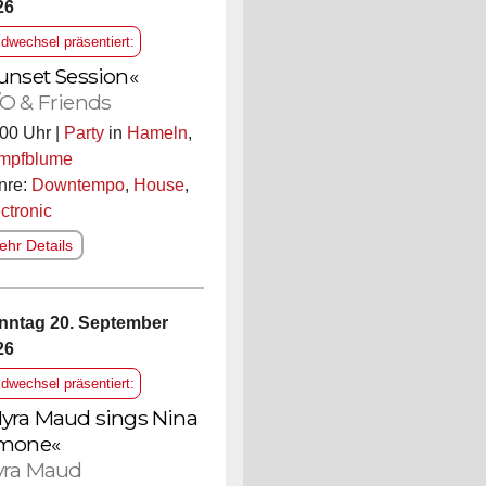
26
ldwechsel präsentiert:
unset Session«
O & Friends
00 Uhr |
Party
in
Hameln
,
mpfblume
nre:
Downtempo
,
House
,
ctronic
hr Details
nntag 20. September
26
ldwechsel präsentiert:
yra Maud sings Nina
mone«
ra Maud