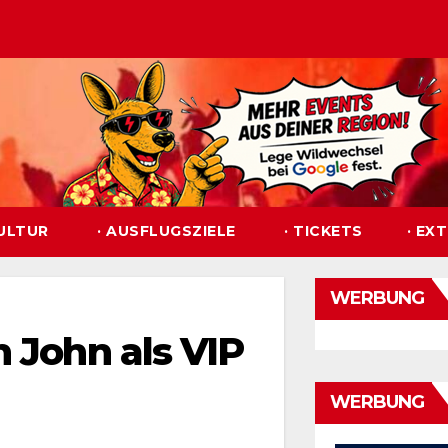
KULTUR
· AUSFLUGSZIELE
· TICKETS
· EX
WERBUNG
n John als VIP
WERBUNG