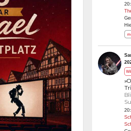
20:
Th
Ge
Hie
me
Sa
20
Wi
»O
Tr
Bl
Su
20:
Sc
Sc