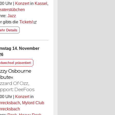
00 Uhr |
Konzert
in
Kassel
,
eaterstübchen
nre:
Jazz
r gibts die
Tickets!
hr Details
mstag 14. November
26
ldwechsel präsentiert:
zzy Osbourne
ibute«
izzard Of Ozz,
pport: DeeFoos
00 Uhr |
Konzert
in
hrecksbach
,
Mylord Club
hrecksbach