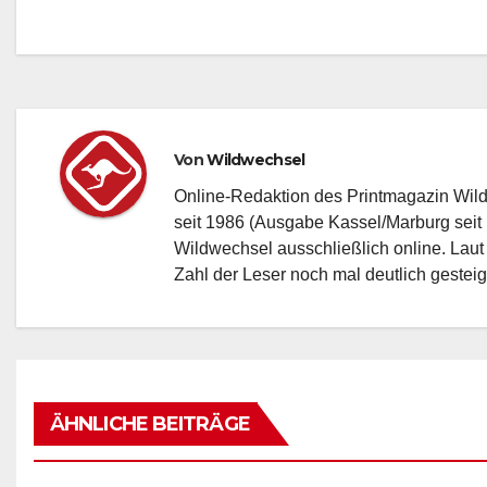
den Campus!
Beitragsnavigation
Von
Wildwechsel
Online-Redaktion des Printmagazin Wil
seit 1986 (Ausgabe Kassel/Marburg seit 
Wildwechsel ausschließlich online. Laut
Zahl der Leser noch mal deutlich gesteig
AKTUELLES
EVENT-TIPP
FEATURED
ÄHNLICHE BEITRÄGE
EVENT-TIPP
FEATURED
FESTIVAL & OPEN AIR