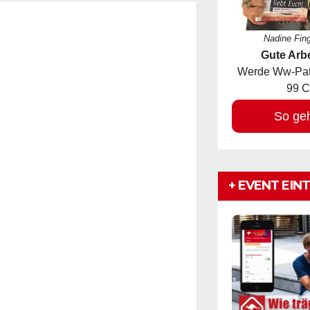
wichtigen
Informatione
n!
Nadine Fin
Gute Arbe
Werde Ww-Pate
99 C
So ge
+ EVENT EIN