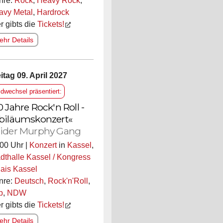
nre:
Rock
,
Heavy Rock
,
avy Metal
,
Hardrock
r gibts die
Tickets!
hr Details
itag 09. April 2027
ldwechsel präsentiert:
0 Jahre Rock'n Roll -
biläumskonzert«
ider Murphy Gang
00 Uhr |
Konzert
in
Kassel
,
dthalle Kassel / Kongress
ais Kassel
nre:
Deutsch
,
Rock'n'Roll
,
p
,
NDW
r gibts die
Tickets!
hr Details