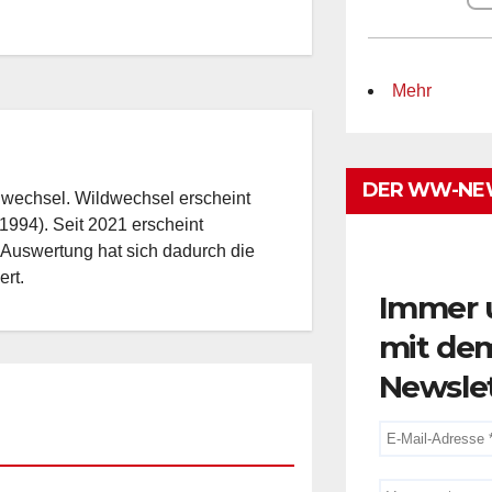
Mehr
DER WW-NE
dwechsel. Wildwechsel erscheint
1994). Seit 2021 erscheint
 Auswertung hat sich dadurch die
Immer 
ert.
mit de
AKTUELLES
Newsle
BAD WILDUNGEN
EDM
EVENT-TIPP
FEATURED
FESTIVAL & OPEN AIR
HOUSE
KONZERT