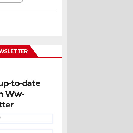
WSLETTER
up-to-date
m Ww-
tter