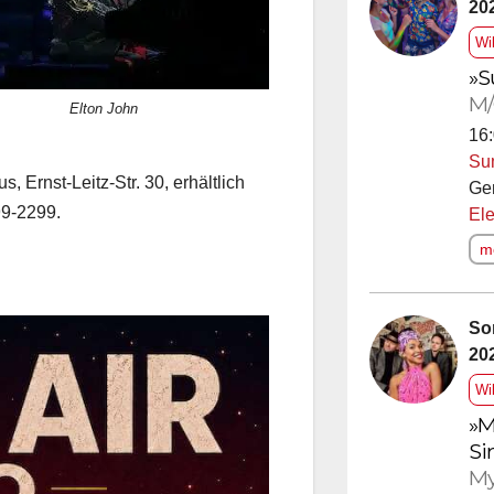
20
Wi
»S
M/
Elton John
16:
Su
Ernst-Leitz-Str. 30, erhältlich
Ge
99-2299.
Ele
me
So
20
Wi
»M
Si
My