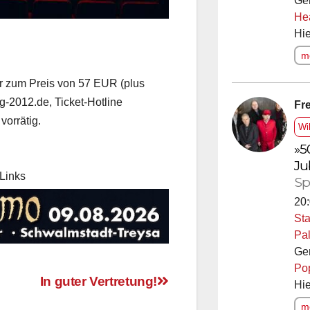
Ge
He
Hie
me
r zum Preis von 57 EUR (plus
Fre
-2012.de, Ticket-Hotline
Wi
vorrätig.
»5
Ju
Sp
Links
20:
Sta
Pal
Ge
Po
Hie
In guter Vertretung!
me