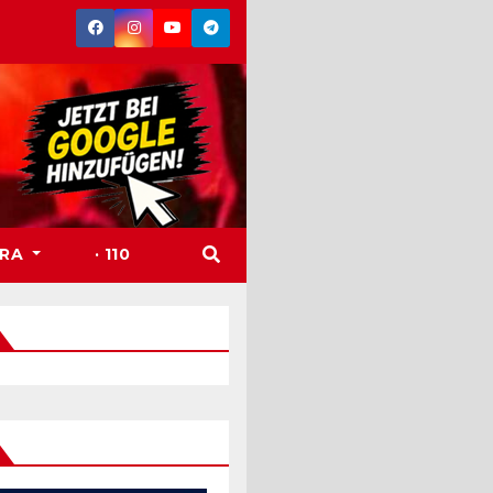
TRA
· 110