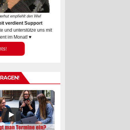
gerhut empfiehlt den Ww!
it verdient Support
 und unterstütze uns mit
ent im Monat! ♥
hts!
TRAGEN!