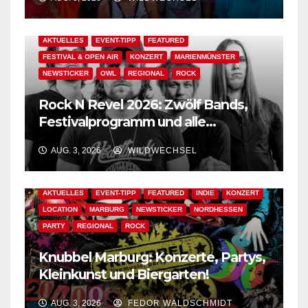
AKTUELLES
EVENT-TIPP
FEATURED
FESTIVAL & OPEN AIR
KONZERT
MARIENMÜNSTER
NEWSTICKER
OWL
REGIONAL
ROCK
Rock N Revel 2026: Zwölf Bands,
Festivalprogramm und alle
wichtigen Informationen!
AUG. 3, 2026
WILDWECHSEL
AKTUELLES
EVENT-TIPP
FEATURED
INDIE
KONZERT
LOCATION
MARBURG
NEWSTICKER
NORDHESSEN
PARTY
REGIONAL
ROCK
Knubbel Marburg: Konzerte, Partys,
Kleinkunst und Biergarten!
AUG. 3, 2026
FEDOR WALDSCHMIDT