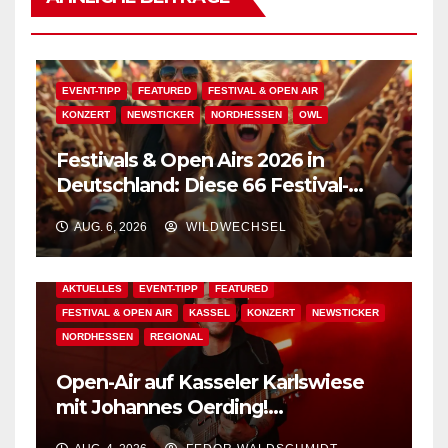
EVENT-TIPP
FEATURED
FESTIVAL & OPEN AIR
KONZERT
NEWSTICKER
NORDHESSEN
OWL
Festivals & Open Airs 2026 in
Deutschland: Diese 66 Festival-
Events warten auf Dich!
AUG. 6, 2026
WILDWECHSEL
AKTUELLES
EVENT-TIPP
FEATURED
FESTIVAL & OPEN AIR
KASSEL
KONZERT
NEWSTICKER
NORDHESSEN
REGIONAL
Open-Air auf Kasseler Karlswiese
mit Johannes Oerding!
Zusatzkontingent an Tickets