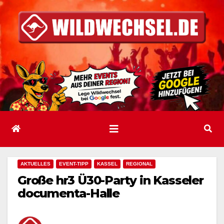
Zum
Inhalt
springen
AKTUELLES
EVENT-TIPP
KASSEL
REGIONAL
Große hr3 Ü30-Party in Kasseler
documenta-Halle