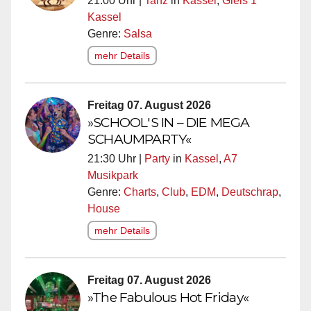
21:00 Uhr |
Tanz
in
Kassel
,
Gleis 1
Kassel
Genre:
Salsa
mehr Details
Freitag 07. August 2026
»SCHOOL'S IN – DIE MEGA
SCHAUMPARTY«
21:30 Uhr |
Party
in
Kassel
,
A7
Musikpark
Genre:
Charts
,
Club
,
EDM
,
Deutschrap
,
House
mehr Details
Freitag 07. August 2026
»The Fabulous Hot Friday«