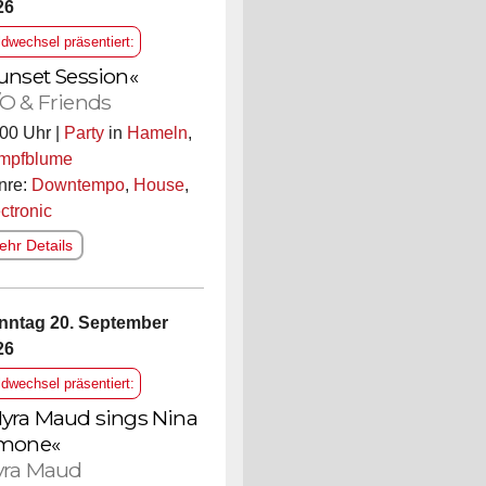
26
ldwechsel präsentiert:
unset Session«
O & Friends
00 Uhr |
Party
in
Hameln
,
mpfblume
nre:
Downtempo
,
House
,
ctronic
hr Details
nntag 20. September
26
ldwechsel präsentiert:
yra Maud sings Nina
mone«
ra Maud