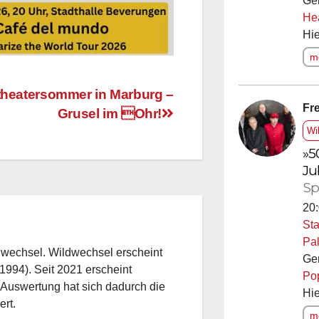
Ge
He
Hie
me
theatersommer in Marburg –
Fre
Grusel im Ohr!
Wi
»5
Ju
Sp
20:
Sta
Pal
Ge
dwechsel. Wildwechsel erscheint
Po
1994). Seit 2021 erscheint
Hie
 Auswertung hat sich dadurch die
ert.
me