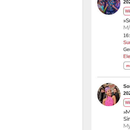
20
Wi
»S
M/
16:
Su
Ge
Ele
me
So
20
Wi
»M
Si
My