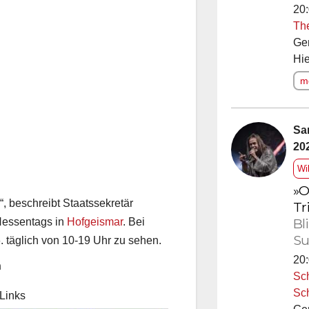
20:
Th
Ge
Hie
me
Sa
20
Wi
»O
“, beschreibt Staatssekretär
Tr
Bl
Hessentags in
Hofgeismar
. Bei
Su
6. täglich von 10-19 Uhr zu sehen.
20:
h
Sc
Sc
Links