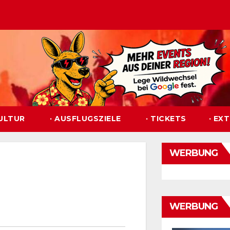
KULTUR
· AUSFLUGSZIELE
· TICKETS
· EX
WERBUNG
WERBUNG