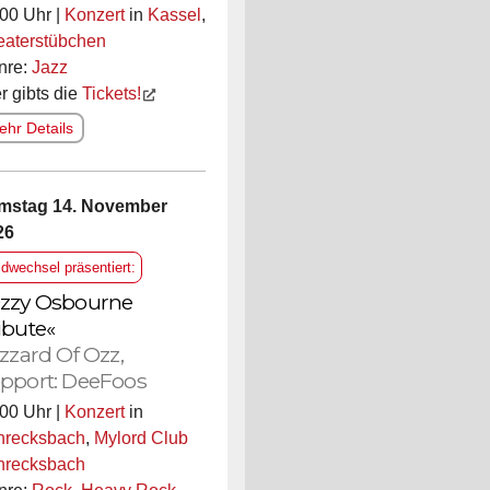
00 Uhr |
Konzert
in
Kassel
,
eaterstübchen
nre:
Jazz
r gibts die
Tickets!
hr Details
mstag 14. November
26
ldwechsel präsentiert:
zzy Osbourne
ibute«
izzard Of Ozz,
pport: DeeFoos
00 Uhr |
Konzert
in
hrecksbach
,
Mylord Club
hrecksbach