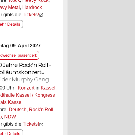
nre:
Rock
,
Heavy Rock
,
avy Metal
,
Hardrock
r gibts die
Tickets!
hr Details
itag 09. April 2027
ldwechsel präsentiert:
0 Jahre Rock'n Roll -
biläumskonzert«
ider Murphy Gang
00 Uhr |
Konzert
in
Kassel
,
dthalle Kassel / Kongress
ais Kassel
nre:
Deutsch
,
Rock'n'Roll
,
p
,
NDW
r gibts die
Tickets!
hr Details