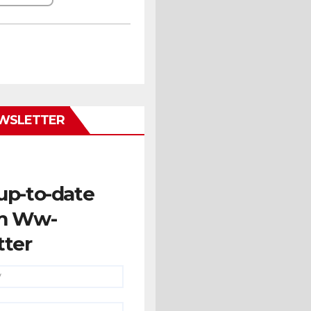
WSLETTER
up-to-date
m Ww-
tter