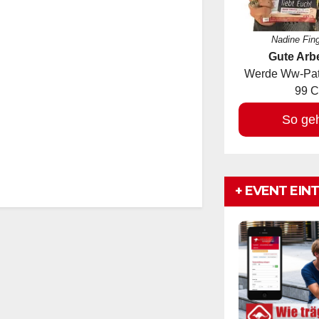
Nadine Fin
Gute Arbe
Werde Ww-Pate
99 C
So ge
+ EVENT EIN