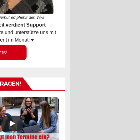
gerhut empfiehlt den Ww!
it verdient Support
 und unterstütze uns mit
ent im Monat! ♥
hts!
TRAGEN!