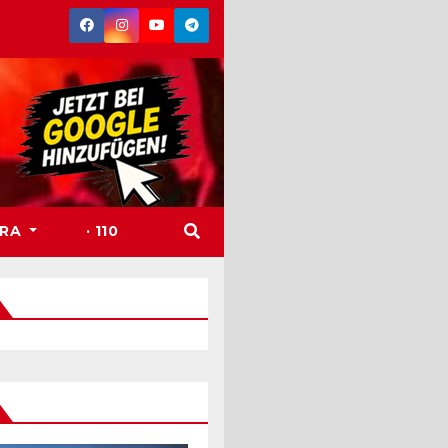
TRA
· 110