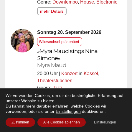
Genre:
Downtempo
,
House
,
Electronic
mehr Details
Sonntag 20. September 2026
Wildwechsel präsentiert:
»Myra Maud sings Nina
Simone«
Myra Maud
20:00 Uhr |
Konzert
in
Kassel
,
Theaterstübchen
Genre:
Jazz
Hier gibts die
Tickets!
Wir verwenden Cookies, um dir die bestmögliche Erfahrung auf
unserer Website zu bieten.
mehr Details
Du kannst mehr darüber erfahren, welche Cookies wir
verwenden, oder sie unter
Einstellungen
deaktivieren.
Zustimmen
Alle Cookies ablehnen
Einstellungen
Samstag 14. November 2026