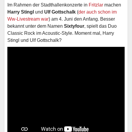
Im Rahmen der Stadthallenkonzerte in
Fritzlar
machen
Harry Stingl
und
Ulf Gottschalk
(
der auch schon im
Ww-Livestream war
) am 4. Juni den Anfang. Besser
bekannt unter dem Namen
Sixtyfour
, spielt das Duo
Classic Rock im Acoustic-Style. Moment mal, Harry
Stingl und Ulf Gottschalk?