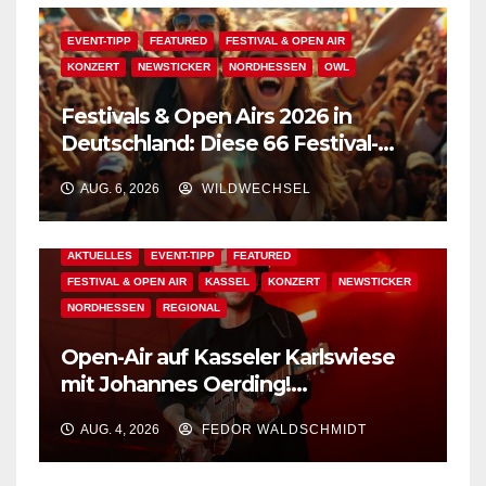
EVENT-TIPP
FEATURED
FESTIVAL & OPEN AIR
KONZERT
NEWSTICKER
NORDHESSEN
OWL
Festivals & Open Airs 2026 in
Deutschland: Diese 66 Festival-
Events warten auf Dich!
AUG. 6, 2026
WILDWECHSEL
AKTUELLES
EVENT-TIPP
FEATURED
FESTIVAL & OPEN AIR
KASSEL
KONZERT
NEWSTICKER
NORDHESSEN
REGIONAL
Open-Air auf Kasseler Karlswiese
mit Johannes Oerding!
Zusatzkontingent an Tickets
AUG. 4, 2026
FEDOR WALDSCHMIDT
erhältlich!
AKTUELLES
BAD WILDUNGEN
EDM
EVENT-TIPP