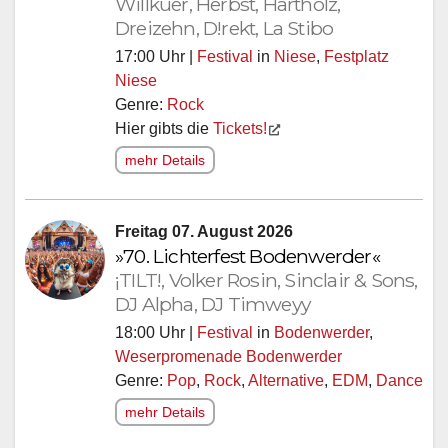
Willkuer, Herbst, Hartholz,
Dreizehn, D!rekt, La Stibo
17:00 Uhr |
Festival
in
Niese
,
Festplatz
Niese
Genre:
Rock
Hier gibts die
Tickets!
mehr Details
Freitag 07. August 2026
»70. Lichterfest Bodenwerder«
¡TILT!, Volker Rosin, Sinclair & Sons,
DJ Alpha, DJ Timweyy
18:00 Uhr |
Festival
in
Bodenwerder
,
Weserpromenade Bodenwerder
Genre:
Pop
,
Rock
,
Alternative
,
EDM
,
Dance
mehr Details