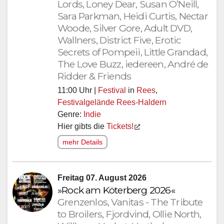
Lords, Loney Dear, Susan O’Neill,
Sara Parkman, Heidi Curtis, Nectar
Woode, Silver Gore, Adult DVD,
Wallners, District Five, Erotic
Secrets of Pompeii, Little Grandad,
The Love Buzz, iedereen, André de
Ridder & Friends
11:00 Uhr |
Festival
in
Rees
,
Festivalgelände Rees-Haldern
Genre:
Indie
Hier gibts die
Tickets!
mehr Details
Freitag 07. August 2026
»Rock am Köterberg 2026«
Grenzenlos, Vanitas - The Tribute
to Broilers, Fjordvind, Ollie North,