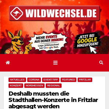
Zum
Inhalt
springen
AKTUELLES
CORONA
EVENT-TIPP
FEATURED
FRITZLAR
KONZERT
NORDHESSEN
REGIONAL
Deshalb mussten die
Stadthallen-Konzerte in Fritzlar
abgesagt werden