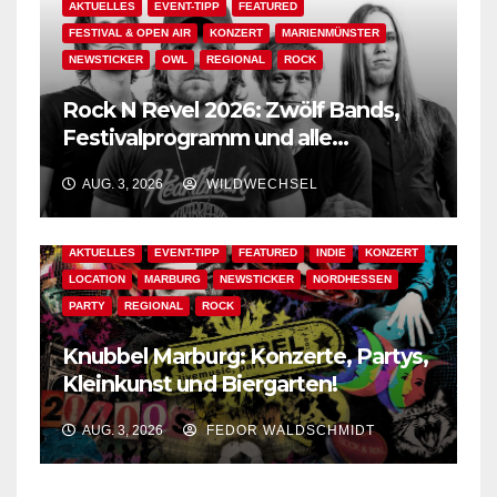
AKTUELLES
EVENT-TIPP
FEATURED
FESTIVAL & OPEN AIR
KONZERT
MARIENMÜNSTER
NEWSTICKER
OWL
REGIONAL
ROCK
Rock N Revel 2026: Zwölf Bands,
Festivalprogramm und alle
wichtigen Informationen!
AUG. 3, 2026
WILDWECHSEL
AKTUELLES
EVENT-TIPP
FEATURED
INDIE
KONZERT
LOCATION
MARBURG
NEWSTICKER
NORDHESSEN
PARTY
REGIONAL
ROCK
Knubbel Marburg: Konzerte, Partys,
Kleinkunst und Biergarten!
AUG. 3, 2026
FEDOR WALDSCHMIDT