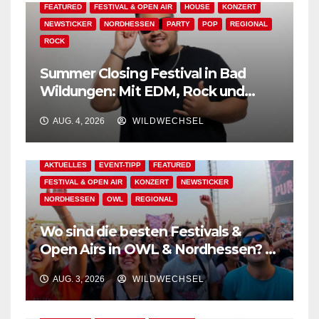
FEATURED
FESTIVAL & OPEN AIR
HOUSE
KONZERT
NEWSTICKER
NORDHESSEN
PARTY
POP
REGIONAL
ROCK
Summer Closing Festival in Bad
Wildungen: Mit EDM, Rock und
Festivalflair klingt der Sommer aus!
AUG. 4, 2026
WILDWECHSEL
AKTUELLES
EVENT-TIPP
FEATURED
FESTIVAL & OPEN AIR
KONZERT
NEWSTICKER
NORDHESSEN
OWL
REGIONAL
Wo sind die besten Festivals &
Open Airs in OWL & Nordhessen? –
Der Ww-Festival-Planer!
AUG. 3, 2026
WILDWECHSEL