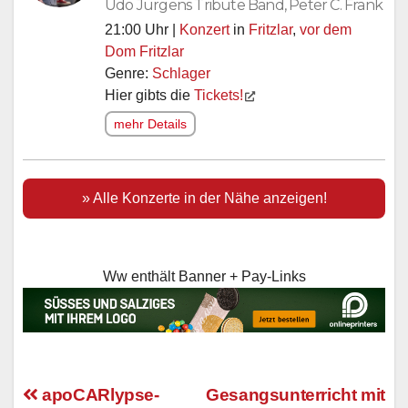
Udo Jürgens Tribute Band, Peter C. Frank
21:00 Uhr |
Konzert
in
Fritzlar
,
vor dem
Dom Fritzlar
Genre:
Schlager
Hier gibts die
Tickets!
mehr Details
» Alle Konzerte in der Nähe anzeigen!
Ww enthält Banner + Pay-Links
apoCARlypse-
Gesangsunterricht mit