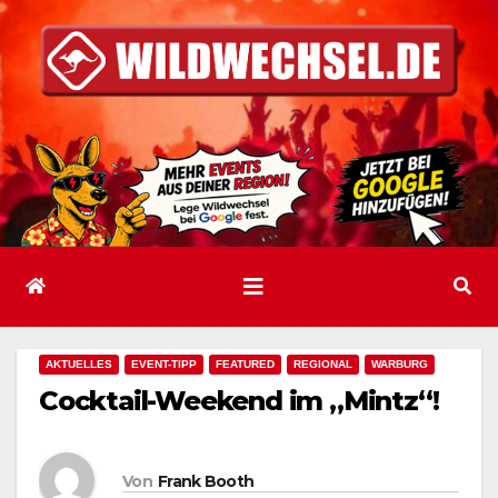
Zum
Inhalt
springen
AKTUELLES
EVENT-TIPP
FEATURED
REGIONAL
WARBURG
Cocktail-Weekend im „Mintz“!
Von
Frank Booth