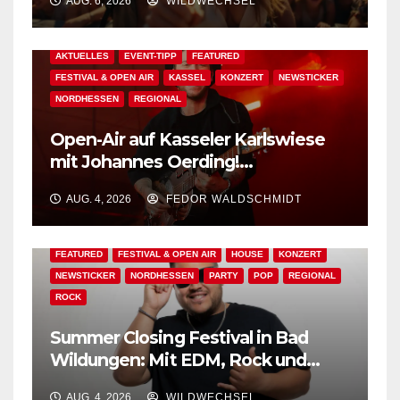
AUG. 6, 2026
WILDWECHSEL
AKTUELLES
EVENT-TIPP
FEATURED
FESTIVAL & OPEN AIR
KASSEL
KONZERT
NEWSTICKER
NORDHESSEN
REGIONAL
Open-Air auf Kasseler Karlswiese
mit Johannes Oerding!
Zusatzkontingent an Tickets
AUG. 4, 2026
FEDOR WALDSCHMIDT
erhältlich!
AKTUELLES
BAD WILDUNGEN
EDM
EVENT-TIPP
FEATURED
FESTIVAL & OPEN AIR
HOUSE
KONZERT
NEWSTICKER
NORDHESSEN
PARTY
POP
REGIONAL
ROCK
Summer Closing Festival in Bad
Wildungen: Mit EDM, Rock und
Festivalflair klingt der Sommer aus!
AUG. 4, 2026
WILDWECHSEL