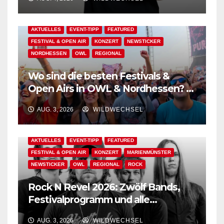
AKTUELLES
EVENT-TIPP
FEATURED
FESTIVAL & OPEN AIR
KONZERT
NEWSTICKER
NORDHESSEN
OWL
REGIONAL
Wo sind die besten Festivals &
Open Airs in OWL & Nordhessen? –
Der Ww-Festival-Planer!
AUG. 3, 2026
WILDWECHSEL
AKTUELLES
EVENT-TIPP
FEATURED
FESTIVAL & OPEN AIR
KONZERT
MARIENMÜNSTER
NEWSTICKER
OWL
REGIONAL
ROCK
Rock N Revel 2026: Zwölf Bands,
Festivalprogramm und alle
wichtigen Informationen!
AUG. 3, 2026
WILDWECHSEL