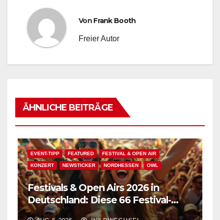
Von
Frank Booth
Freier Autor
ÄHNLICHE BEITRÄGE
EVENT-TIPP
FEATURED
FESTIVAL & OPEN AIR
KONZERT
NEWSTICKER
NORDHESSEN
OWL
Festivals & Open Airs 2026 in
Deutschland: Diese 66 Festival-
Events warten auf Dich!