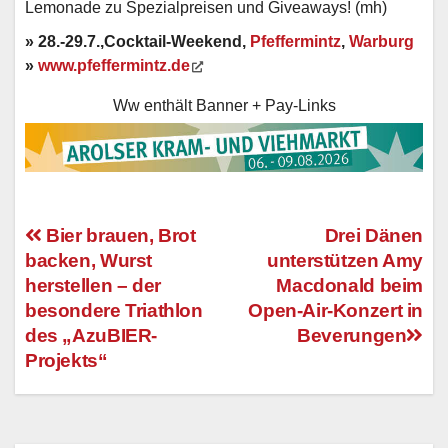
Lemonade zu Spezialpreisen und Giveaways! (mh)
» 28.-29.7.,Cocktail-Weekend,
Pfeffermintz
,
Warburg
»
www.pfeffermintz.de
Ww enthält Banner + Pay-Links
Bier brauen, Brot
Drei Dänen
backen, Wurst
unterstützen Amy
Beitragsnavigation
herstellen – der
Macdonald beim
besondere Triathlon
Open-Air-Konzert in
des „AzuBIER-
Beverungen
Projekts“