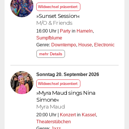
Wildwechsel präsentiert:
»Sunset Session«
M/O & Friends
16:00 Uhr |
Party
in
Hameln
,
Sumpfblume
Genre:
Downtempo
,
House
,
Electronic
mehr Details
Sonntag 20. September 2026
Wildwechsel präsentiert:
»Myra Maud sings Nina
Simone«
Myra Maud
20:00 Uhr |
Konzert
in
Kassel
,
Theaterstübchen
Genre:
Jazz