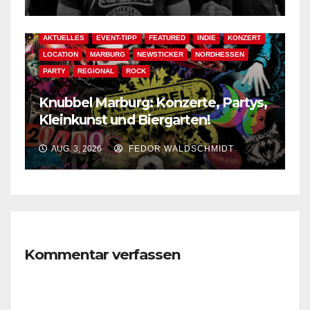
AKTUELLES
EVENT-TIPP
FEATURED
INDIE
KONZERT
LOCATION
MARBURG
NEWSTICKER
NORDHESSEN
PARTY
REGIONAL
ROCK
Knubbel Marburg: Konzerte, Partys,
Kleinkunst und Biergarten!
AUG. 3, 2026
FEDOR WALDSCHMIDT
Kommentar verfassen