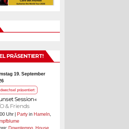
L PRÄSENTIERT!
mstag 19. September
26
ldwechsel präsentiert:
unset Session«
O & Friends
00 Uhr |
Party
in
Hameln
,
mpfblume
nre:
Downtempo
,
House
,