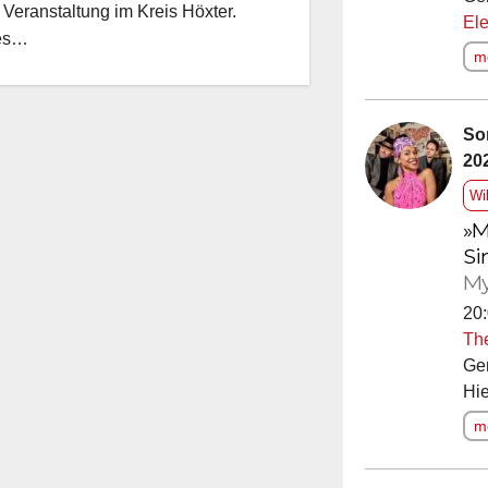
 Veranstaltung im Kreis Höxter.
Ele
es…
me
So
20
Wi
»M
Si
My
20:
Th
Ge
Hie
me