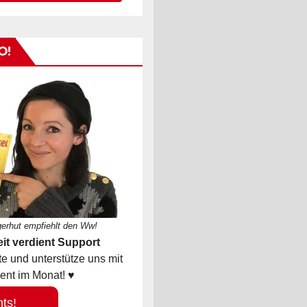
O!
gerhut empfiehlt den Ww!
it verdient Support
 und unterstütze uns mit
ent im Monat! ♥
hts!