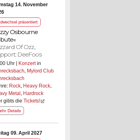
mstag 14. November
26
ldwechsel präsentiert:
zzy Osbourne
ibute«
izzard Of Ozz,
pport: DeeFoos
00 Uhr |
Konzert
in
hrecksbach
,
Mylord Club
hrecksbach
nre:
Rock
,
Heavy Rock
,
avy Metal
,
Hardrock
r gibts die
Tickets!
hr Details
itag 09. April 2027