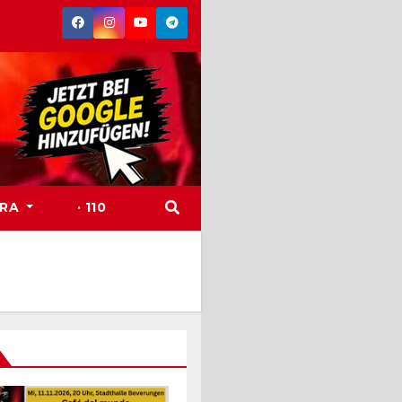
TRA
· 110