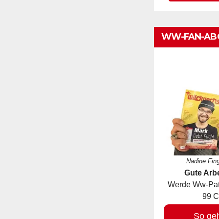
WW-FAN-AB
Nadine Fin
Gute Arbe
Werde Ww-Pate
99 C
So ge