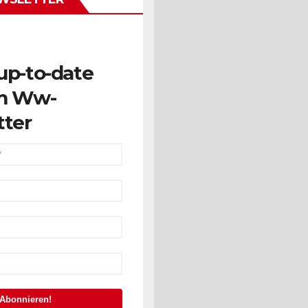
up-to-date
m Ww-
tter