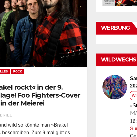
WERBUNG
WILDWECHSE
LLES
ROCK
Sa
akel rockt« in der 9.
20
lage! Foo Fighters-Cover
Wi
 in der Meierei
»S
M/
BRIEL
16:
und wild so könnte man »Brakel
Su
« beschreiben. Zum 9 mal gibt es
Ge