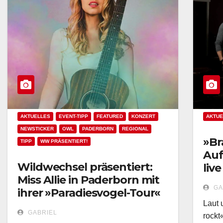
AKTUELLES
EVENT-TIPP
FEATURED
KONZERT
AKTUE
NEWSTICKER
OWL
PADERBORN
REGIONAL
»Br
TIPP
WW PRÄSENTIERT!
Auf
Wildwechsel präsentiert:
live
Miss Allie in Paderborn mit
GA
ihrer »Paradiesvogel-Tour«
Laut 
GABRIEL
rockt