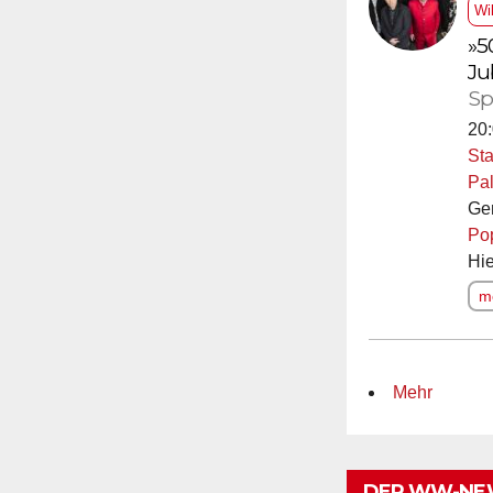
Wi
»5
Ju
Sp
20:
Sta
Pal
Ge
Po
Hie
me
Mehr
DER WW-NE