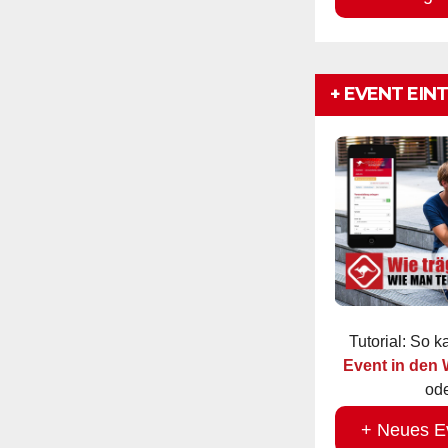
+ EVENT EIN
Tutorial: So 
Event in den
ode
+ Neues E