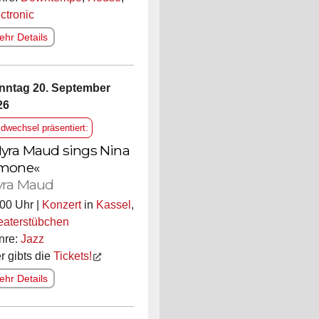
ctronic
hr Details
nntag 20. September
26
ldwechsel präsentiert:
yra Maud sings Nina
mone«
ra Maud
00 Uhr |
Konzert
in
Kassel
,
eaterstübchen
nre:
Jazz
r gibts die
Tickets!
hr Details