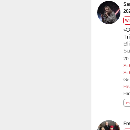
Sa
20
Wi
»O
Tr
Bl
Su
20:
Sc
Sc
Ge
He
Hie
me
Fre