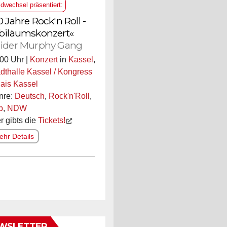
ldwechsel präsentiert:
0 Jahre Rock'n Roll -
biläumskonzert«
ider Murphy Gang
00 Uhr |
Konzert
in
Kassel
,
dthalle Kassel / Kongress
ais Kassel
nre:
Deutsch
,
Rock'n'Roll
,
p
,
NDW
r gibts die
Tickets!
hr Details
WSLETTER