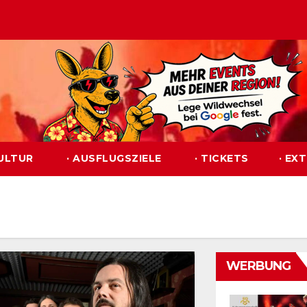
KULTUR
· AUSFLUGSZIELE
· TICKETS
· EX
WERBUNG