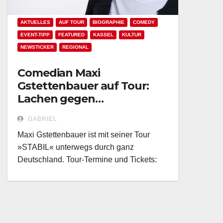
AKTUELLES
AUF TOUR
BIOGRAPHIE
COMEDY
EVENT-TIPP
FEATURED
KASSEL
KULTUR
NEWSTICKER
REGIONAL
Comedian Maxi
Gstettenbauer auf Tour:
Lachen gegen
Depressionen!
GABRIEL
Maxi Gstettenbauer ist mit seiner Tour
»STABIL« unterwegs durch ganz
Deutschland. Tour-Termine und Tickets: