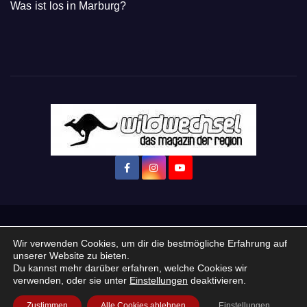
Was ist los in Marburg?
Startseite
Login
Mein Konto
· WERBEN auf Wildwechsel.de
Wir verwenden Cookies, um dir die bestmögliche Erfahrung auf
unserer Website zu bieten.
+ Neue Veranstaltung eintragen:
Du kannst mehr darüber erfahren, welche Cookies wir
verwenden, oder sie unter
Einstellungen
deaktivieren.
Impressum / Datenschutzerklärung
Praktikum, Ausbildung & Jobs
Zustimmen
Alle Cookies ablehnen
Einstellungen