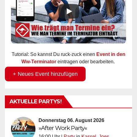
Tutorial: So kannst Du ruck-zuck einen
Event in den
Ww-Terminator
eintragen oder bearbeiten.
+ Neues Event hinzufügen
AKTUELLE PARTYS!
Donnerstag 06. August 2026
»After Work Party«
16:00 Uhr |
Party
in
Kassel
,
Joes