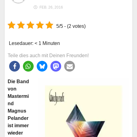
FEB. 26, 2016
5/5 - (2 votes)
Lesedauer:
< 1
Minuten
Teile dies auch mit Deinen Freunden!
Die Band
von
Mastermi
nd
Magnus
Pelander
ist immer
wieder