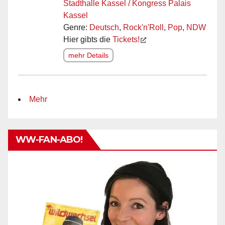
Stadthalle Kassel / Kongress Palais
Kassel
Genre:
Deutsch
,
Rock'n'Roll
,
Pop
,
NDW
Hier gibts die
Tickets!
mehr Details
Mehr
WW-FAN-ABO!