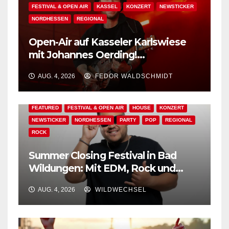
FESTIVAL & OPEN AIR
KASSEL
KONZERT
NEWSTICKER
NORDHESSEN
REGIONAL
Open-Air auf Kasseler Karlswiese
mit Johannes Oerding!
Zusatzkontingent an Tickets
AUG. 4, 2026
FEDOR WALDSCHMIDT
erhältlich!
AKTUELLES
BAD WILDUNGEN
EDM
EVENT-TIPP
FEATURED
FESTIVAL & OPEN AIR
HOUSE
KONZERT
NEWSTICKER
NORDHESSEN
PARTY
POP
REGIONAL
ROCK
Summer Closing Festival in Bad
Wildungen: Mit EDM, Rock und
Festivalflair klingt der Sommer aus!
AUG. 4, 2026
WILDWECHSEL