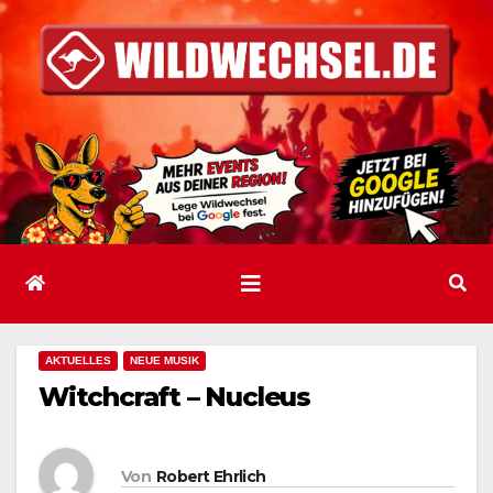
Zum
Inhalt
springen
AKTUELLES
NEUE MUSIK
Witchcraft – Nucleus
Von
Robert Ehrlich