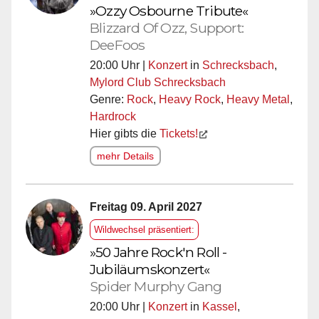
»Ozzy Osbourne Tribute«
Blizzard Of Ozz, Support:
DeeFoos
20:00 Uhr |
Konzert
in
Schrecksbach
,
Mylord Club Schrecksbach
Genre:
Rock
,
Heavy Rock
,
Heavy Metal
,
Hardrock
Hier gibts die
Tickets!
mehr Details
Freitag 09. April 2027
Wildwechsel präsentiert:
»50 Jahre Rock'n Roll -
Jubiläumskonzert«
Spider Murphy Gang
20:00 Uhr |
Konzert
in
Kassel
,