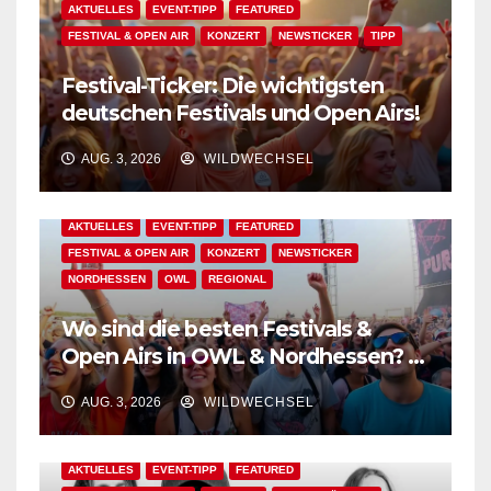
AKTUELLES
EVENT-TIPP
FEATURED
FESTIVAL & OPEN AIR
KONZERT
NEWSTICKER
TIPP
Festival-Ticker: Die wichtigsten
deutschen Festivals und Open Airs!
AUG. 3, 2026
WILDWECHSEL
AKTUELLES
EVENT-TIPP
FEATURED
FESTIVAL & OPEN AIR
KONZERT
NEWSTICKER
NORDHESSEN
OWL
REGIONAL
Wo sind die besten Festivals &
Open Airs in OWL & Nordhessen? –
Der Ww-Festival-Planer!
AUG. 3, 2026
WILDWECHSEL
AKTUELLES
EVENT-TIPP
FEATURED