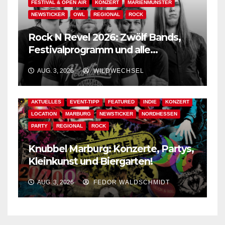
FESTIVAL & OPEN AIR
KONZERT
MARIENMÜNSTER
NEWSTICKER
OWL
REGIONAL
ROCK
Rock N Revel 2026: Zwölf Bands,
Festivalprogramm und alle
wichtigen Informationen!
AUG. 3, 2026
WILDWECHSEL
AKTUELLES
EVENT-TIPP
FEATURED
INDIE
KONZERT
LOCATION
MARBURG
NEWSTICKER
NORDHESSEN
PARTY
REGIONAL
ROCK
Knubbel Marburg: Konzerte, Partys,
Kleinkunst und Biergarten!
AUG. 3, 2026
FEDOR WALDSCHMIDT