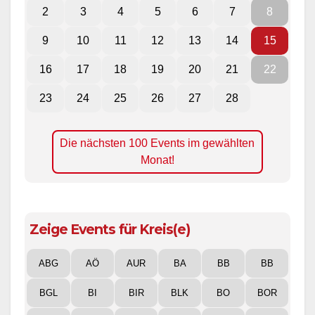
2
3
4
5
6
7
8
9
10
11
12
13
14
15
16
17
18
19
20
21
22
23
24
25
26
27
28
Die nächsten 100 Events im gewählten
Monat!
Zeige Events für Kreis(e)
ABG
AÖ
AUR
BA
BB
BB
BGL
BI
BIR
BLK
BO
BOR