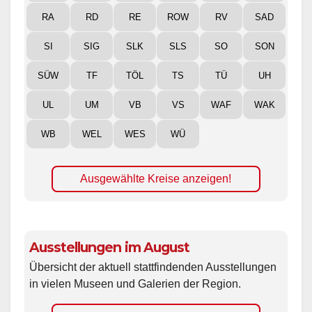
RA
RD
RE
ROW
RV
SAD
SI
SIG
SLK
SLS
SO
SON
SÜW
TF
TÖL
TS
TÜ
UH
UL
UM
VB
VS
WAF
WAK
WB
WEL
WES
WÜ
Ausgewählte Kreise anzeigen!
Ausstellungen im August
Übersicht der aktuell stattfindenden Ausstellungen
in vielen Museen und Galerien der Region.