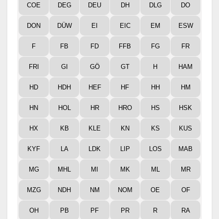
COE
DEG
DEU
DH
DLG
DO
DON
DÜW
EI
EIC
EM
ESW
F
FB
FD
FFB
FG
FR
FRI
GI
GÖ
GT
H
HAM
HD
HDH
HEF
HF
HH
HM
HN
HOL
HR
HRO
HS
HSK
HX
KB
KLE
KN
KS
KUS
KYF
LA
LDK
LIP
LOS
MAB
MG
MHL
MI
MK
ML
MR
MZG
NDH
NM
NOM
OE
OF
OH
PB
PF
PR
R
RA