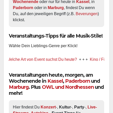
Wochenende
 oder nur für heute in 
Kassel
, in 
Paderborn
 oder in 
Marburg
, findest Du wenn 
Du, auf den jeweiligen Begriff (z.B. 
Beverungen
) 
klickst.
Veranstaltungs-Tipps für alle Musik-Stile!
Wähle Dein Lieblings-Genre per Klick!
Welche Art von Event suchst Du heute?
+ + +
Kino / Film
+ + +
Veranstaltungen heute, morgen, am
Wochenende in
Kassel
,
Paderborn
und
Marburg
. Plus
OWL und Nordhessen
und
mehr!
Hier findest Du 
Konzert
-, 
Kultur
-, 
Party
-, 
Live-