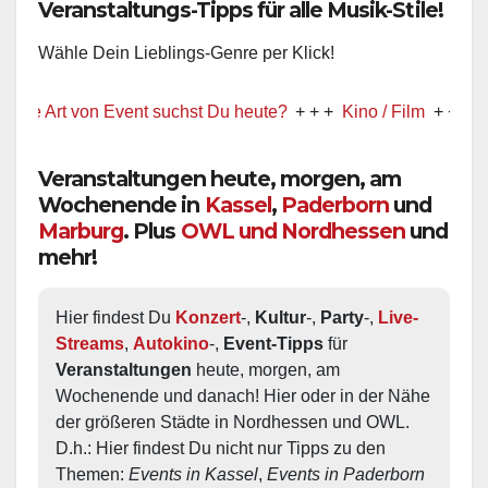
Veranstaltungs-Tipps für alle Musik-Stile!
Wähle Dein Lieblings-Genre per Klick!
 Art von Event suchst Du heute?
+ + +
Kino / Film
+ + +
Ww pr
Veranstaltungen heute, morgen, am
Wochenende in
Kassel
,
Paderborn
und
Marburg
. Plus
OWL und Nordhessen
und
mehr!
Hier findest Du 
Konzert
-, 
Kultur
-, 
Party
-, 
Live-
Streams
, 
Autokino
-, 
Event-Tipps
 für 
Veranstaltungen
 heute, morgen, am 
Wochenende und danach! Hier oder in der Nähe 
der größeren Städte in Nordhessen und OWL.  
D.h.: Hier findest Du nicht nur Tipps zu den 
Themen: 
Events in Kassel
, 
Events in Paderborn