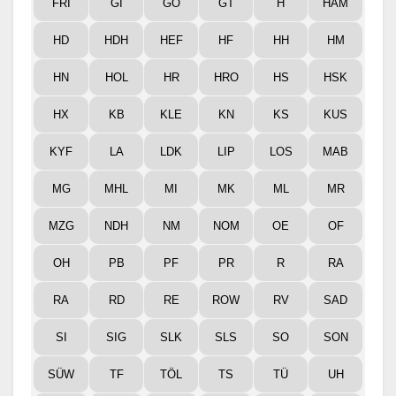
FRI
GI
GÖ
GT
H
HAM
HD
HDH
HEF
HF
HH
HM
HN
HOL
HR
HRO
HS
HSK
HX
KB
KLE
KN
KS
KUS
KYF
LA
LDK
LIP
LOS
MAB
MG
MHL
MI
MK
ML
MR
MZG
NDH
NM
NOM
OE
OF
OH
PB
PF
PR
R
RA
RA
RD
RE
ROW
RV
SAD
SI
SIG
SLK
SLS
SO
SON
SÜW
TF
TÖL
TS
TÜ
UH